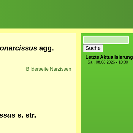
Suche
onarcissus
agg.
Letzte Aktualisierung
Sa., 08.08.2026 - 10:30
Bilderseite Narzissen
issus
s. str.