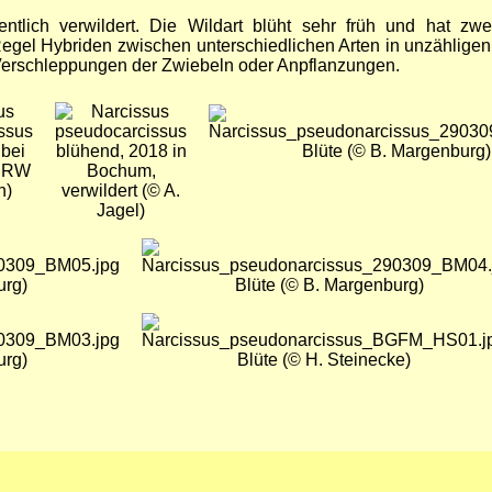
tlich verwildert. Die Wildart blüht sehr früh und hat zwei
Regel Hybriden zwischen unterschiedlichen Arten in unzähligen
 Verschleppungen der Zwiebeln oder Anpflanzungen.
Bild
Bild
 bei
blühend, 2018 in
Blüte (© B. Margenburg)
NRW
Bochum,
h)
verwildert (© A.
Jagel)
Bild
urg)
Blüte (© B. Margenburg)
Bild
urg)
Blüte (© H. Steinecke)