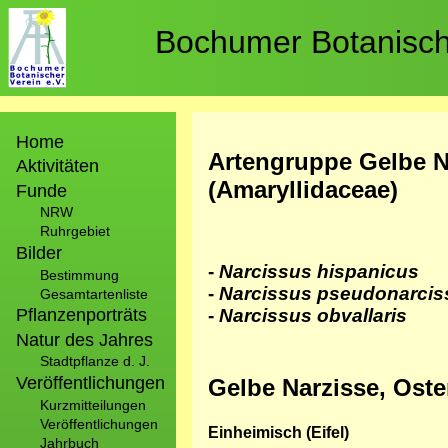
Direkt
zum
Bochumer Botanische
Inhalt
Hauptnavigation
Home
Artengruppe Gelbe N
Aktivitäten
(Amaryllidaceae)
Funde
NRW
Ruhrgebiet
Bilder
-
Narcissus hispanicus
Bestimmung
-
Narcissus pseudonarcis
Gesamtartenliste
-
Narcissus obvallaris
Pflanzenporträts
Natur des Jahres
Stadtpflanze d. J.
Veröffentlichungen
Gelbe Narzisse, Oster
Kurzmitteilungen
Veröffentlichungen
Einheimisch (Eifel)
Jahrbuch