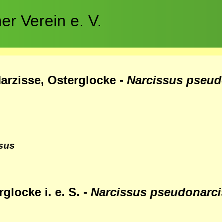
r Verein e. V.
arzisse, Osterglocke -
Narcissus pseud
sus
glocke i. e. S. -
Narcissus
pseudonarc