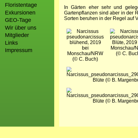
Floristentage
In Gärten eher sehr und gelegen
Exkursionen
Gartenpflanzen sind aber in der 
Sorten beruhen in der Regel auf
GEO-Tage
Wir über uns
Bild
Bild
Mitglieder
Links
blühend, 2019
Blüte, 2019
bei
Monschau/
Impressum
Monschau/NRW
(© C. Buc
(© C. Buch)
Bild
Blüte (© B. Margenb
Bild
Blüte (© B. Margenb