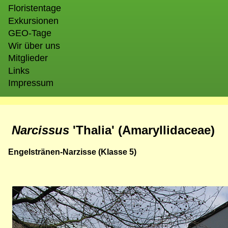
Floristentage
Exkursionen
GEO-Tage
Wir über uns
Mitglieder
Links
Impressum
Narcissus
'Thalia' (Amaryllidaceae)
Engelstränen-Narzisse (Klasse 5)
Bild