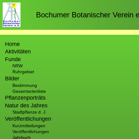
Direkt
zum
Bochumer Botanischer Verein e
Inhalt
Hauptnavigation
Home
Aktivitäten
Funde
NRW
Ruhrgebiet
Bilder
Bestimmung
Gesamtartenliste
Pflanzenporträts
Natur des Jahres
Stadtpflanze d. J.
Veröffentlichungen
Kurzmitteilungen
Veröffentlichungen
Jahrbuch