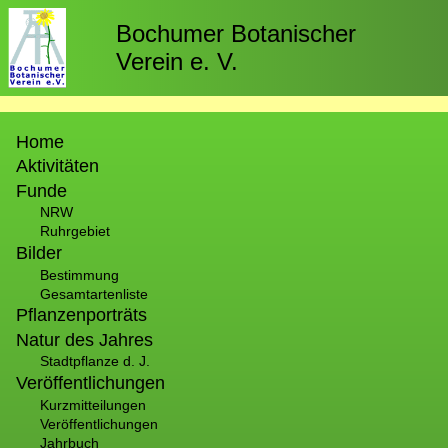
Direkt
zum
Bochumer Botanischer
Inhalt
Verein e. V.
Hauptnavigation
Home
Aktivitäten
Funde
NRW
Ruhrgebiet
Bilder
Bestimmung
Gesamtartenliste
Pflanzenporträts
Natur des Jahres
Stadtpflanze d. J.
Veröffentlichungen
Kurzmitteilungen
Veröffentlichungen
Jahrbuch