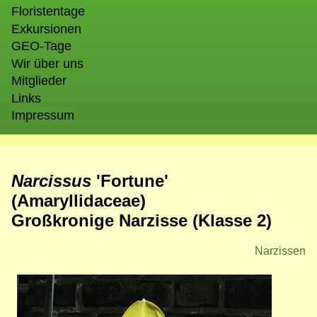
Floristentage
Exkursionen
GEO-Tage
Wir über uns
Mitglieder
Links
Impressum
Narcissus
'Fortune'
(Amaryllidaceae)
Großkronige Narzisse (Klasse 2)
Narzissen
Bild