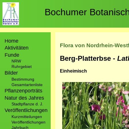
Direkt
zum
Bochumer Botanische
Inhalt
Hauptnavigation
Home
Flora von Nordrhein-West
Aktivitäten
Funde
Berg-Platterbse -
Lat
NRW
Ruhrgebiet
Einheimisch
Bilder
Bestimmung
Bild
Gesamtartenliste
Pflanzenporträts
Natur des Jahres
Stadtpflanze d. J.
Veröffentlichungen
Kurzmitteilungen
Veröffentlichungen
Jahrbuch