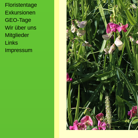
Floristentage
Exkursionen
GEO-Tage
Wir über uns
Mitglieder
Links
Impressum