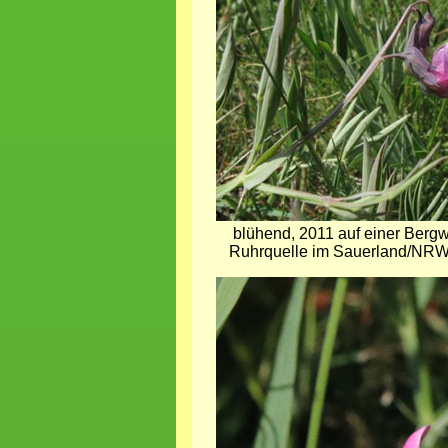
blühend, 2011 auf einer Bergw
Ruhrquelle im Sauerland/NRW 
Bild