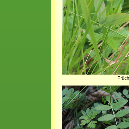
Früch
Bild