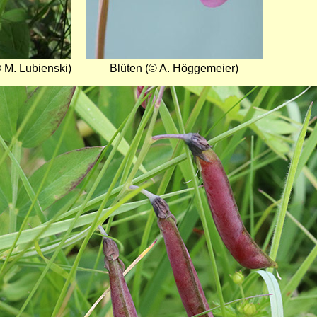
 M. Lubienski)
Blüten (© A. Höggemeier)