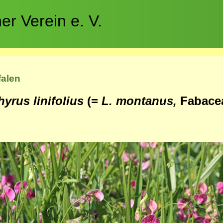
r Verein e. V.
falen
hyrus linifolius
(=
L. montanus,
Fabace