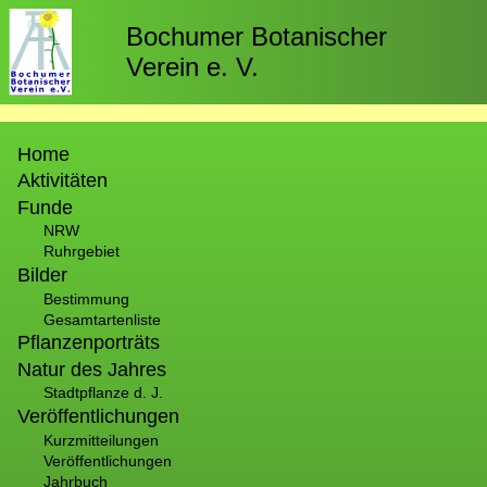
Direkt
zum
Bochumer Botanischer
Inhalt
Verein e. V.
Hauptnavigation
Home
Aktivitäten
Funde
NRW
Ruhrgebiet
Bilder
Bestimmung
Gesamtartenliste
Pflanzenporträts
Natur des Jahres
Stadtpflanze d. J.
Veröffentlichungen
Kurzmitteilungen
Veröffentlichungen
Jahrbuch