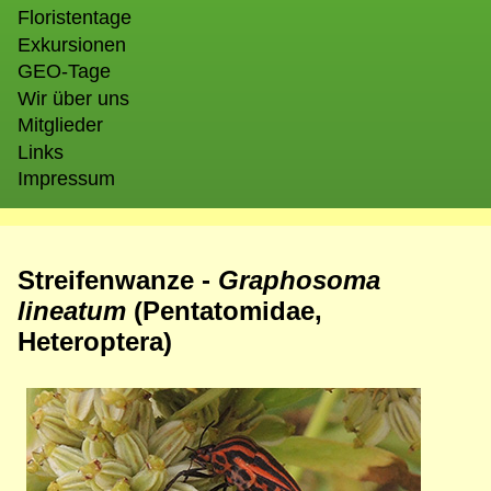
Floristentage
Exkursionen
GEO-Tage
Wir über uns
Mitglieder
Links
Impressum
Streifenwanze -
Graphosoma
lineatum
(Pentatomidae,
Heteroptera)
Bild