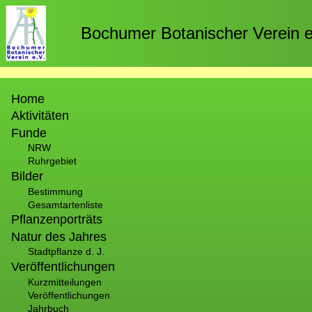
Direkt
zum
Bochumer Botanischer Verein e
Inhalt
Hauptnavigation
Home
Aktivitäten
Funde
NRW
Ruhrgebiet
Bilder
Bestimmung
Gesamtartenliste
Pflanzenporträts
Natur des Jahres
Stadtpflanze d. J.
Veröffentlichungen
Kurzmitteilungen
Veröffentlichungen
Jahrbuch