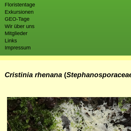
Floristentage
Exkursionen
GEO-Tage
Wir über uns
Mitglieder
Links
Impressum
Cristinia rhenana
(
Stephanosporacea
Bild