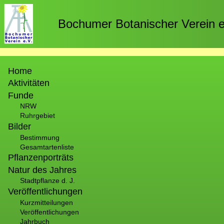
Direkt
zum
Bochumer Botanischer Verein e
Inhalt
Hauptnavigation
Home
Aktivitäten
Funde
NRW
Ruhrgebiet
Bilder
Bestimmung
Gesamtartenliste
Pflanzenporträts
Natur des Jahres
Stadtpflanze d. J.
Veröffentlichungen
Kurzmitteilungen
Veröffentlichungen
Jahrbuch