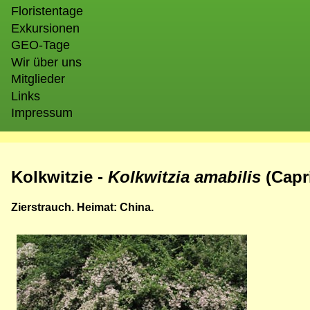
Floristentage
Exkursionen
GEO-Tage
Wir über uns
Mitglieder
Links
Impressum
Kolkwitzie -
Kolkwitzia amabilis
(Capr
Zierstrauch. Heimat: China.
Bild