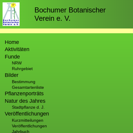
Direkt
zum
Bochumer Botanischer
Inhalt
Verein e. V.
Hauptnavigation
Home
Aktivitäten
Funde
NRW
Ruhrgebiet
Bilder
Bestimmung
Gesamtartenliste
Pflanzenporträts
Natur des Jahres
Stadtpflanze d. J.
Veröffentlichungen
Kurzmitteilungen
Veröffentlichungen
Jahrbuch