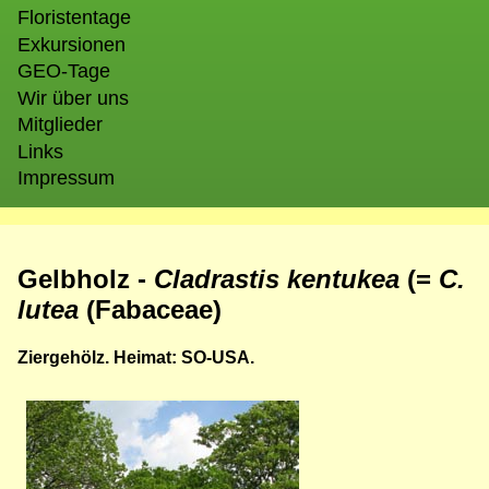
Floristentage
Exkursionen
GEO-Tage
Wir über uns
Mitglieder
Links
Impressum
Gelbholz -
Cladrastis kentukea
(=
C.
lutea
(Fabaceae)
Ziergehölz. Heimat: SO-USA.
Bild