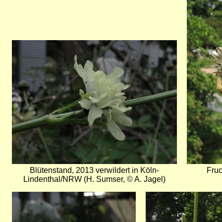
Bild
Bild
Blütenstand, 2013 verwildert in Köln-
Fruc
Lindenthal/NRW (H. Sumser, © A. Jagel)
Bild
Bild