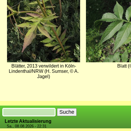
Blätter, 2013 verwildert in Köln-
Blatt (
Lindenthal/NRW (H. Sumser, © A.
Jagel)
Suche
Letzte Aktualisierung
Sa., 08.08.2026 - 22:31