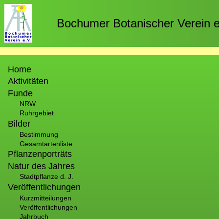
Direkt
zum
Bochumer Botanischer Verein e
Inhalt
Hauptnavigation
Home
Aktivitäten
Funde
NRW
Ruhrgebiet
Bilder
Bestimmung
Gesamtartenliste
Pflanzenporträts
Natur des Jahres
Stadtpflanze d. J.
Veröffentlichungen
Kurzmitteilungen
Veröffentlichungen
Jahrbuch