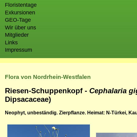
Floristentage
Exkursionen
GEO-Tage
Wir über uns
Mitglieder
Links
Impressum
Flora von Nordrhein-Westfalen
Riesen-Schuppenkopf -
Cephalaria g
Dipsacaceae)
Neophyt, unbeständig. Zierpflanze. Heimat: N-Türkei, Ka
Bild
Bild