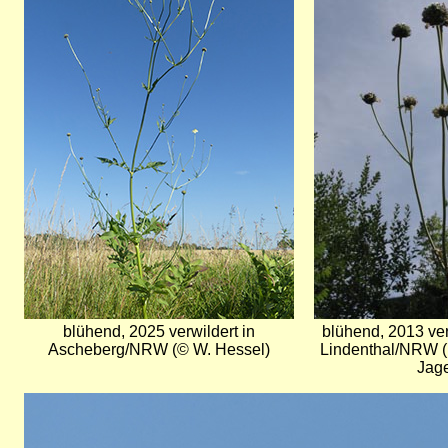
blühend, 2025 verwildert in
blühend, 2013 ver
Ascheberg/NRW (© W. Hessel)
Lindenthal/NRW (
Jage
Bild