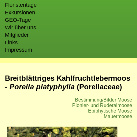
Floristentage
Exkursionen
GEO-Tage
Wir über uns
Mitglieder
Links
Impressum
Breitblättriges Kahlfruchtlebermoos
-
Porella platyphylla
(Porellaceae)
Bestimmung/Bilder Moose
Pionier- und Ruderalmoose
Epiphytische Moose
Mauermoose
Bild