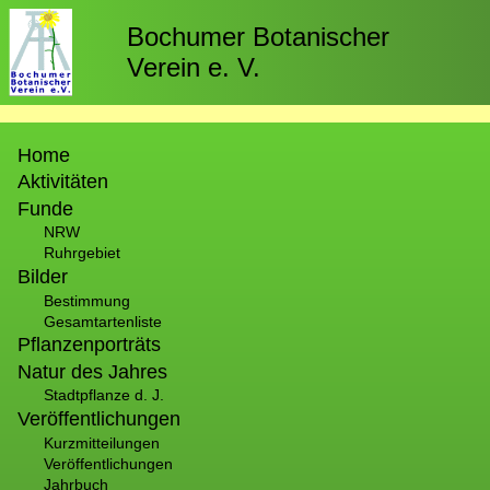
Direkt
zum
Bochumer Botanischer
Inhalt
Verein e. V.
Hauptnavigation
Home
Aktivitäten
Funde
NRW
Ruhrgebiet
Bilder
Bestimmung
Gesamtartenliste
Pflanzenporträts
Natur des Jahres
Stadtpflanze d. J.
Veröffentlichungen
Kurzmitteilungen
Veröffentlichungen
Jahrbuch