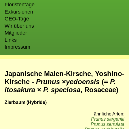
Floristentage
Exkursionen
GEO-Tage
Wir über uns
Mitglieder
Links
Impressum
Japanische Maien-Kirsche, Yoshino-
Kirsche -
Prunus
×
yedoensis
(=
P.
itosakura
×
P. speciosa
, Rosaceae)
Zierbaum (Hybride)
ähnliche Arten:
Prunus sargentii
Prunus serrulata