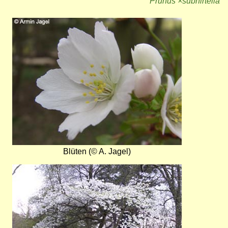
Prunus ×subhirtella
Bild
Blüten (© A. Jagel)
Bild