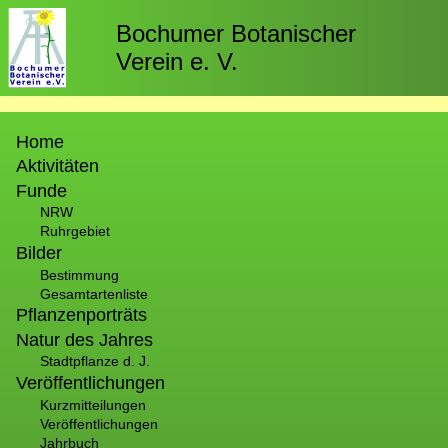
Direkt
zum
Bochumer Botanischer
Inhalt
Verein e. V.
Hauptnavigation
Home
Aktivitäten
Funde
NRW
Ruhrgebiet
Bilder
Bestimmung
Gesamtartenliste
Pflanzenporträts
Natur des Jahres
Stadtpflanze d. J.
Veröffentlichungen
Kurzmitteilungen
Veröffentlichungen
Jahrbuch