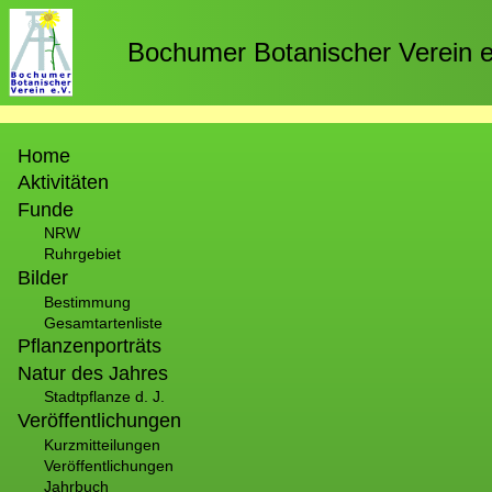
Direkt
zum
Bochumer Botanischer Verein e
Inhalt
Hauptnavigation
Home
Aktivitäten
Funde
NRW
Ruhrgebiet
Bilder
Bestimmung
Gesamtartenliste
Pflanzenporträts
Natur des Jahres
Stadtpflanze d. J.
Veröffentlichungen
Kurzmitteilungen
Veröffentlichungen
Jahrbuch