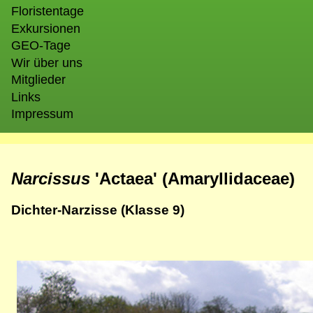
Floristentage
Exkursionen
GEO-Tage
Wir über uns
Mitglieder
Links
Impressum
Narcissus
'Actaea' (Amaryllidaceae)
Dichter-Narzisse (Klasse 9)
Bild