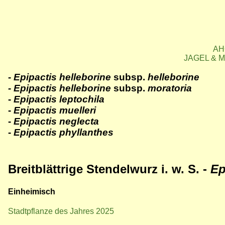
AH
JAGEL & M
-
Epipactis helleborine
subsp.
helleborine
- Epipactis helleborine
subsp.
moratoria
-
Epipactis leptochila
-
Epipactis muelleri
-
Epipactis neglecta
-
Epipactis phyllanthes
Breitblättrige Stendelwurz i. w. S. -
Ep
Einheimisch
Stadtpflanze des Jahres 2025