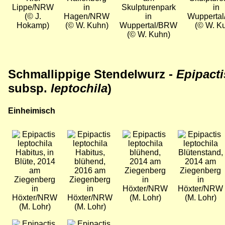
Lippe/NRW
in
Skulpturenpark
in
(© J.
Hagen/NRW
in
Wupperta
Hokamp)
(© W. Kuhn)
Wuppertal/BRW
(© W. K
(© W. Kuhn)
Schmallippige Stendelwurz -
Epipacti
subsp.
leptochila
)
Einheimisch
Bild
Bild
Bild
Bild
Habitus, in
Habitus,
blühend,
Blütenstand,
Blüte, 2014
blühend,
2014 am
2014 am
am
2016 am
Ziegenberg
Ziegenberg
Ziegenberg
Ziegenberg
in
in
in
in
Höxter/NRW
Höxter/NRW
Höxter/NRW
Höxter/NRW
(M. Lohr)
(M. Lohr)
(M. Lohr)
(M. Lohr)
Bild
Bild