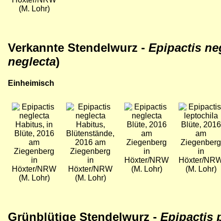
(M. Lohr)
Verkannte Stendelwurz -
Epipactis ne
neglecta
)
Einheimisch
Bild
Bild
Bild
Bild
Habitus, in
Habitus,
Blüte, 2016
Blüte, 2016
Blüte, 2016
Blütenstände,
am
am
am
2016 am
Ziegenberg
Ziegenberg
Ziegenberg
Ziegenberg
in
in
in
in
Höxter/NRW
Höxter/NR
Höxter/NRW
Höxter/NRW
(M. Lohr)
(M. Lohr)
(M. Lohr)
(M. Lohr)
Grünblütige Stendelwurz -
Epipactis 