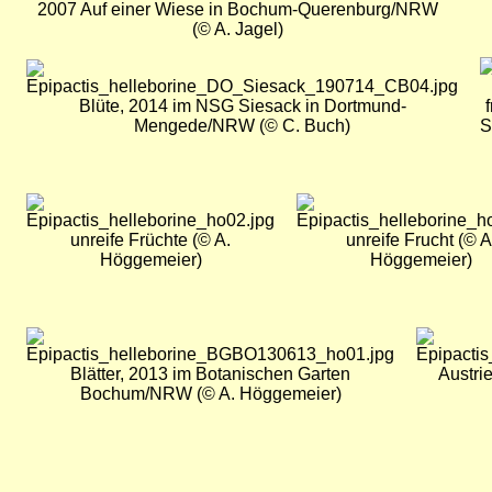
2007 Auf einer Wiese in Bochum-Querenburg/NRW
(© A. Jagel)
B
Bild
Blüte, 2014 im NSG Siesack in Dortmund-
Mengede/NRW (© C. Buch)
S
Bild
Bild
unreife Früchte (© A.
unreife Frucht (© A
Höggemeier)
Höggemeier)
Bild
Bild
Blätter, 2013 im Botanischen Garten
Austri
Bochum/NRW (© A. Höggemeier)