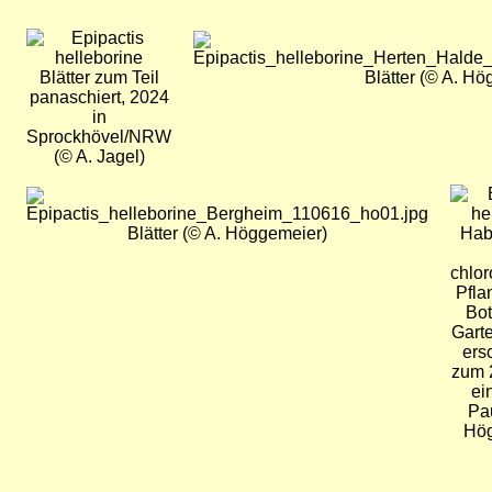
Bild
Bild
Blätter zum Teil
Blätter (© A. Hö
panaschiert, 2024
in
Sprockhövel/NRW
(© A. Jagel)
Bild
Bild
Blätter (© A. Höggemeier)
Hab
chlor
Pfla
Bo
Gart
ersc
zum 
ei
Pa
Hög