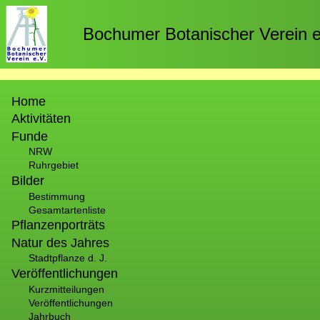
Direkt
zum
Bochumer Botanischer Verein e
Inhalt
Hauptnavigation
Home
Aktivitäten
Funde
NRW
Ruhrgebiet
Bilder
Bestimmung
Gesamtartenliste
Pflanzenporträts
Natur des Jahres
Stadtpflanze d. J.
Veröffentlichungen
Kurzmitteilungen
Veröffentlichungen
Jahrbuch