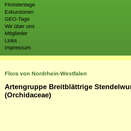
Floristentage
Exkursionen
GEO-Tage
Wir über uns
Mitglieder
Links
Impressum
Flora von Nordrhein-Westfalen
Artengruppe Breitblättrige Stendelwu
(Orchidaceae)