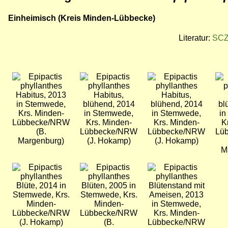
Einheimisch (Kreis Minden-Lübbecke)
Literatur:
SCZE
Bild
Bild
Bild
Bil
Habitus, 2013
Habitus,
Habitus,
in Stemwede,
blühend, 2014
blühend, 2014
bl
Krs. Minden-
in Stemwede,
in Stemwede,
in
Lübbecke/NRW
Krs. Minden-
Krs. Minden-
K
(B.
Lübbecke/NRW
Lübbecke/NRW
Lü
Margenburg)
(J. Hokamp)
(J. Hokamp)
M
Bild
Bild
Bild
Blüte, 2014 in
Blüten, 2005 in
Blütenstand mit
Stemwede, Krs.
Stemwede, Krs.
Ameisen, 2013
Minden-
Minden-
in Stemwede,
Lübbecke/NRW
Lübbecke/NRW
Krs. Minden-
(J. Hokamp)
(B.
Lübbecke/NRW