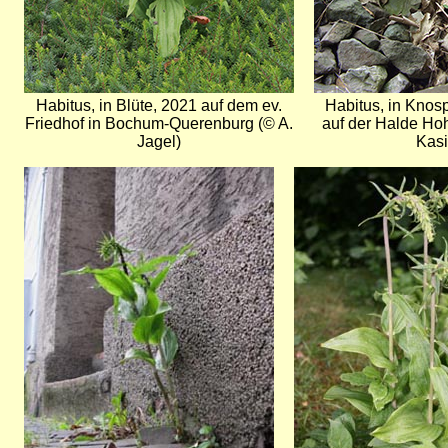
Habitus, in Blüte, 2021 auf dem ev.
Habitus, in Knos
Friedhof in Bochum-Querenburg (© A.
auf der Halde H
Jagel)
Kasi
Bild
Bild