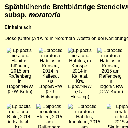
Spätblühende
Breitblättrige Stendelw
subsp.
moratoria
Einheimisch
Diese (Unter-)Art wird in Nordrhein-Westfalen bei Kartierungen
Bild
Bild
Bild
Bild
Habitus,
Habitus, in
Habitus, in
Habitus, in
blühend,
Knospe,
Knospe,
Knospe,
2015 am
2014 in
2014 in
2015 am
Raffenberg
Kalletal,
Kalletal,
Raffenberg
in
Krs.
Krs.
in
Hagen/NRW
Lippe/NRW
Lippe/NRW
Hagen/NRW
(© W. Kuhn)
(© J.
(© J.
(© W. Kuhn)
Hokamp)
Hokamp)
Bild
Bild
Bild
Bild
Blüte, 2014
Blüten, 2015
Habitus,
Fruchtst
in Kalletal,
am
fruchtend, 2015
2015 
Krs.
Raffenberg
am
Skulpture