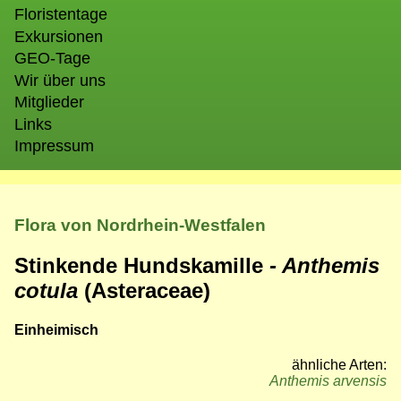
Floristentage
Exkursionen
GEO-Tage
Wir über uns
Mitglieder
Links
Impressum
Flora von Nordrhein-Westfalen
Stinkende Hundskamille
- Anthemis
cotula
(Asteraceae)
Einheimisch
ähnliche Arten:
Anthemis arvensis