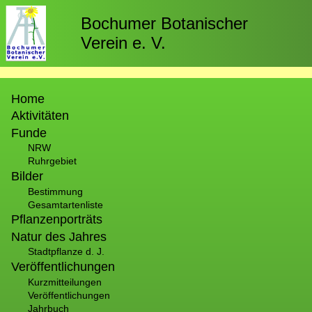
Direkt
zum
Bochumer Botanischer
Inhalt
Verein e. V.
Hauptnavigation
Home
Aktivitäten
Funde
NRW
Ruhrgebiet
Bilder
Bestimmung
Gesamtartenliste
Pflanzenporträts
Natur des Jahres
Stadtpflanze d. J.
Veröffentlichungen
Kurzmitteilungen
Veröffentlichungen
Jahrbuch