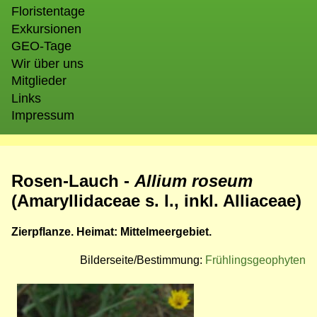
Floristentage
Exkursionen
GEO-Tage
Wir über uns
Mitglieder
Links
Impressum
Rosen-Lauch -
Allium roseum
(Amaryllidaceae s. l., inkl. Alliaceae)
Zierpflanze. Heimat: Mittelmeergebiet.
Bilderseite/Bestimmung:
Frühlingsgeophyten
Bild