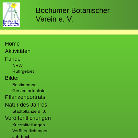
Direkt
zum
Bochumer Botanischer
Inhalt
Verein e. V.
Hauptnavigation
Home
Aktivitäten
Funde
NRW
Ruhrgebiet
Bilder
Bestimmung
Gesamtartenliste
Pflanzenporträts
Natur des Jahres
Stadtpflanze d. J.
Veröffentlichungen
Kurzmitteilungen
Veröffentlichungen
Jahrbuch