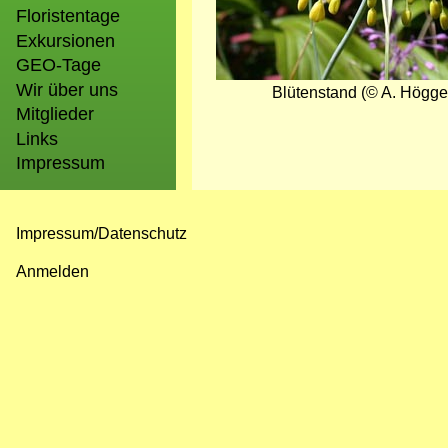
Floristentage
Exkursionen
GEO-Tage
Wir über uns
Blütenstand (© A. Högge
Mitglieder
Links
Impressum
Impressum/Datenschutz
Fußzeilenmenü
Anmelden
Benutzermenü