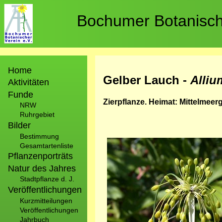
Direkt
zum
Bochumer Botanische
Inhalt
Hauptnavigation
Home
Gelber Lauch -
Alliu
Aktivitäten
Funde
Zierpflanze. Heimat: Mittelmeerg
NRW
Ruhrgebiet
Bilder
Bestimmung
Bild
Gesamtartenliste
Pflanzenporträts
Natur des Jahres
Stadtpflanze d. J.
Veröffentlichungen
Kurzmitteilungen
Veröffentlichungen
Jahrbuch