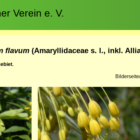
r Verein e. V.
m flavum
(Amaryllidaceae s. l., inkl. Alli
ebiet.
Bilderseit
Bild