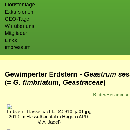
Floristentage
Exkursionen
GEO-Tage
Wir über uns
Mitglieder
Links
Impressum
Gewimperter Erdstern
- Geastrum ses
(=
G. fimbriatum
,
Geastraceae
)
Bilder/Bestimmun
Bild
2010 im Hasselbachtal in Hagen (APR,
© A. Jagel)