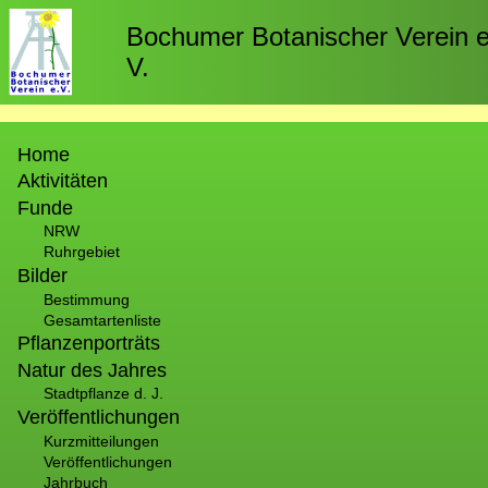
Direkt
zum
Bochumer Botanischer Verein e
Inhalt
V.
Hauptnavigation
Home
Aktivitäten
Funde
NRW
Ruhrgebiet
Bilder
Bestimmung
Gesamtartenliste
Pflanzenporträts
Natur des Jahres
Stadtpflanze d. J.
Veröffentlichungen
Kurzmitteilungen
Veröffentlichungen
Jahrbuch