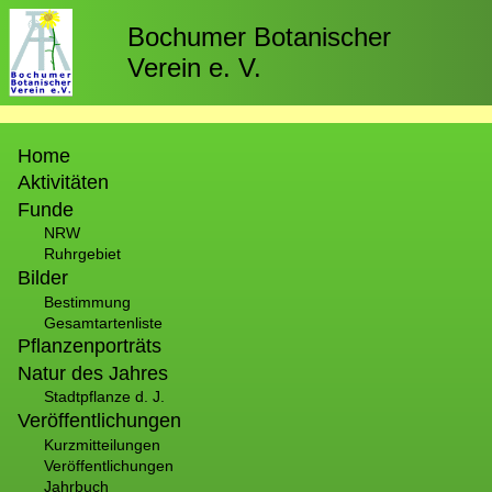
Direkt
zum
Bochumer Botanischer
Inhalt
Verein e. V.
Hauptnavigation
Home
Aktivitäten
Funde
NRW
Ruhrgebiet
Bilder
Bestimmung
Gesamtartenliste
Pflanzenporträts
Natur des Jahres
Stadtpflanze d. J.
Veröffentlichungen
Kurzmitteilungen
Veröffentlichungen
Jahrbuch