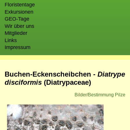
Floristentage
Exkursionen
GEO-Tage
Wir über uns
Mitglieder
Links
Impressum
Buchen-Eckenscheibchen -
Diatrype
disciformis
(
Diatrypaceae)
Bilder/Bestimmung Pilze
Bild