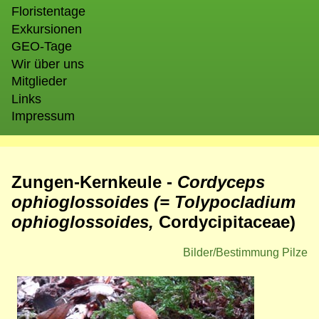
Floristentage
Exkursionen
GEO-Tage
Wir über uns
Mitglieder
Links
Impressum
Zungen-Kernkeule -
Cordyceps
ophioglossoides (= Tolypocladium
ophioglossoides,
Cordycipitaceae
)
Bilder/Bestimmung Pilze
Bild