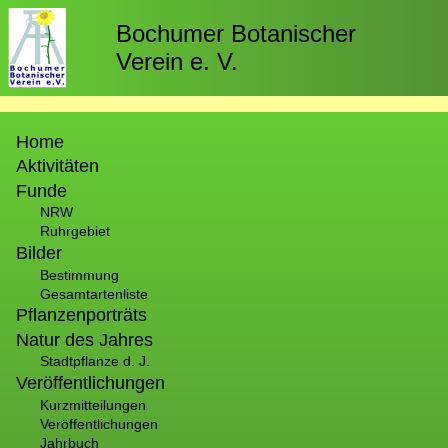
Direkt
zum
Bochumer Botanischer
Inhalt
Verein e. V.
Hauptnavigation
Home
Aktivitäten
Funde
NRW
Ruhrgebiet
Bilder
Bestimmung
Gesamtartenliste
Pflanzenporträts
Natur des Jahres
Stadtpflanze d. J.
Veröffentlichungen
Kurzmitteilungen
Veröffentlichungen
Jahrbuch