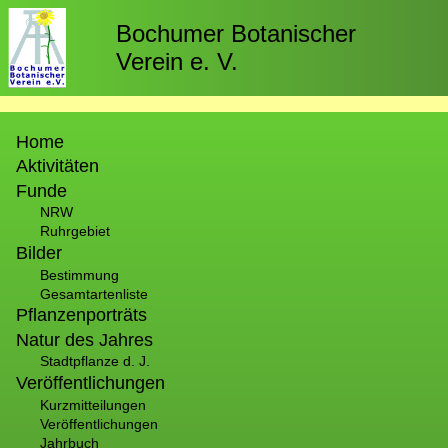
Direkt
zum
Bochumer Botanischer
Inhalt
Verein e. V.
Hauptnavigation
Home
Aktivitäten
Funde
NRW
Ruhrgebiet
Bilder
Bestimmung
Gesamtartenliste
Pflanzenporträts
Natur des Jahres
Stadtpflanze d. J.
Veröffentlichungen
Kurzmitteilungen
Veröffentlichungen
Jahrbuch