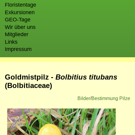
Floristentage
Exkursionen
GEO-Tage
Wir über uns
Mitglieder
Links
Impressum
Goldmistpilz -
Bolbitius titubans
(
Bolbitiaceae)
Bilder/Bestimmung Pilze
Bild