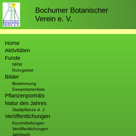
Direkt
zum
Bochumer Botanischer
Inhalt
Verein e. V.
Hauptnavigation
Home
Aktivitäten
Funde
NRW
Ruhrgebiet
Bilder
Bestimmung
Gesamtartenliste
Pflanzenporträts
Natur des Jahres
Stadtpflanze d. J.
Veröffentlichungen
Kurzmitteilungen
Veröffentlichungen
Jahrbuch