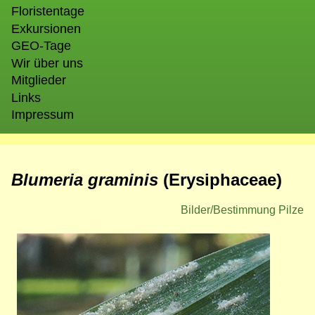
Floristentage
Exkursionen
GEO-Tage
Wir über uns
Mitglieder
Links
Impressum
Blumeria graminis
(Erysiphaceae)
Bilder/Bestimmung Pilze
Bild