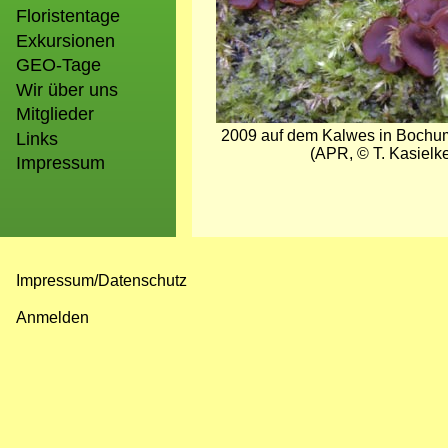
Floristentage
Exkursionen
GEO-Tage
Wir über uns
Mitglieder
2009 auf dem Kalwes in Bochu
Links
(APR, © T. Kasielk
Impressum
Impressum/Datenschutz
Fußzeilenmenü
Anmelden
Benutzermenü