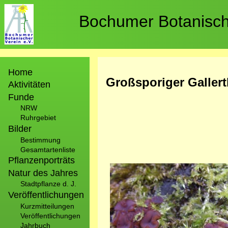
Direkt
zum
Bochumer Botanische
Inhalt
Hauptnavigation
Home
Großsporiger Galler
Aktivitäten
Funde
NRW
Ruhrgebiet
Bilder
Bestimmung
Gesamtartenliste
Pflanzenporträts
Bild
Natur des Jahres
Stadtpflanze d. J.
Veröffentlichungen
Kurzmitteilungen
Veröffentlichungen
Jahrbuch