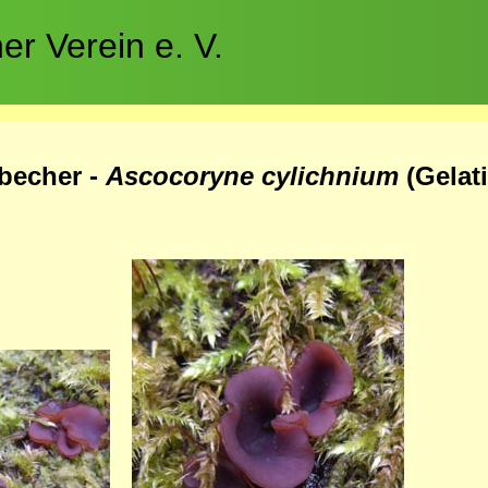
r Verein e. V.
tbecher -
Ascocoryne cylichnium
(
Gelat
Bild