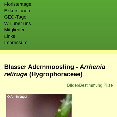
Floristentage
Exkursionen
GEO-Tage
Wir über uns
Mitglieder
Links
Impressum
Blasser Adernmoosling
- Arrhenia
retiruga
(
Hygrophoraceae)
Bilder/Bestimmung Pilze
Bild