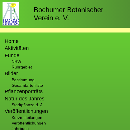
Direkt
zum
Bochumer Botanischer
Inhalt
Verein e. V.
Hauptnavigation
Home
Aktivitäten
Funde
NRW
Ruhrgebiet
Bilder
Bestimmung
Gesamtartenliste
Pflanzenporträts
Natur des Jahres
Stadtpflanze d. J.
Veröffentlichungen
Kurzmitteilungen
Veröffentlichungen
Jahrbuch