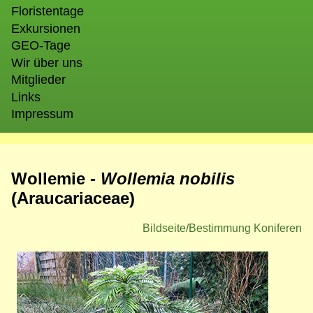
Floristentage
Exkursionen
GEO-Tage
Wir über uns
Mitglieder
Links
Impressum
Wollemie
- Wollemia nobilis
(Araucariaceae)
Bildseite/Bestimmung Koniferen
Bild