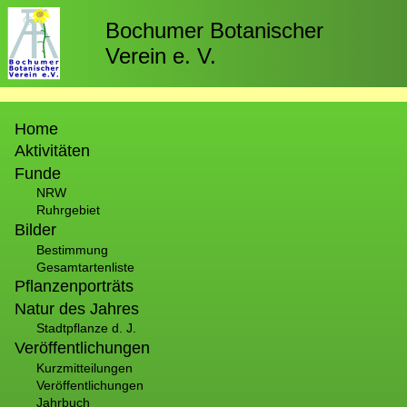
Direkt
zum
Bochumer Botanischer
Inhalt
Verein e. V.
Hauptnavigation
Home
Aktivitäten
Funde
NRW
Ruhrgebiet
Bilder
Bestimmung
Gesamtartenliste
Pflanzenporträts
Natur des Jahres
Stadtpflanze d. J.
Veröffentlichungen
Kurzmitteilungen
Veröffentlichungen
Jahrbuch