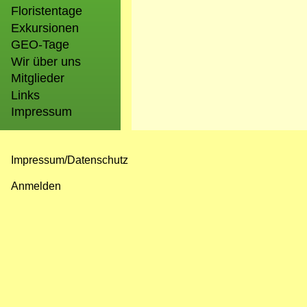
Floristentage
Exkursionen
GEO-Tage
Wir über uns
Mitglieder
Links
Impressum
Impressum/Datenschutz
Fußzeilenmenü
Anmelden
Benutzermenü