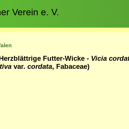
r Verein e. V.
falen
 Herzblättrige Futter-Wicke
- Vicia cord
ativa
var.
cordata
, Fabaceae)