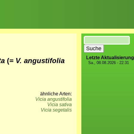
Suche
Letzte Aktualisierung
ata
(
= V. angustifolia
Sa., 08.08.2026 - 22:31
ähnliche Arten:
Vicia
angustifolia
Vicia sativa
Vicia segetalis