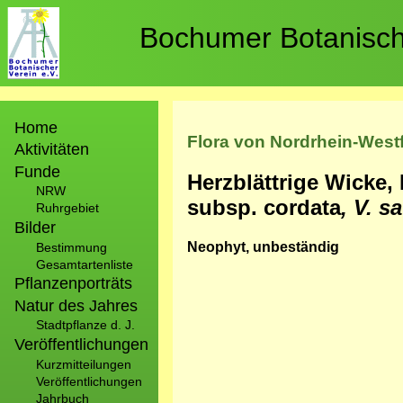
Direkt
zum
Bochumer Botanische
Inhalt
Hauptnavigation
Home
Flora von Nordrhein-West
Aktivitäten
Funde
Herzblättrige Wicke,
NRW
subsp. cordata
, V. s
Ruhrgebiet
Bilder
Neophyt, unbeständig
Bestimmung
Gesamtartenliste
Pflanzenporträts
Natur des Jahres
Stadtpflanze d. J.
Veröffentlichungen
Kurzmitteilungen
Veröffentlichungen
Jahrbuch