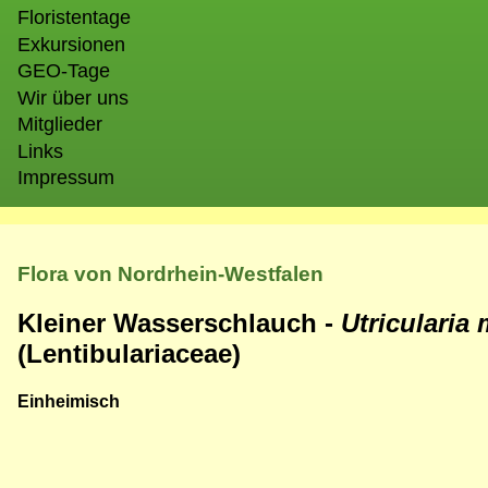
Floristentage
Exkursionen
GEO-Tage
Wir über uns
Mitglieder
Links
Impressum
Flora von Nordrhein-Westfalen
Kleiner Wasserschlauch -
Utricularia
(Lentibulariaceae)
Einheimisch