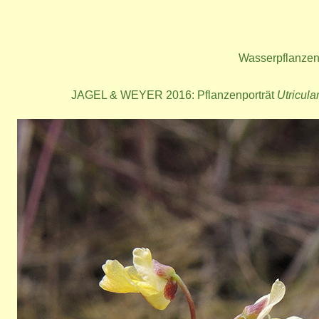
Wasserpflanzen
JAGEL & WEYER 2016: Pflanzenporträt
Utricula
Bild