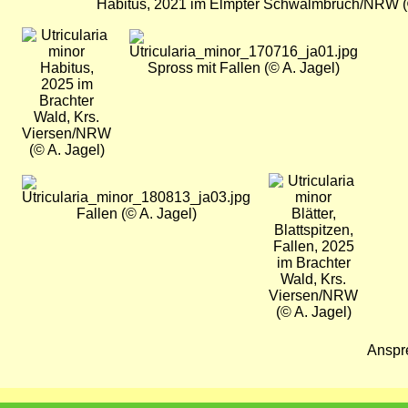
Habitus, 2021 im Elmpter Schwalmbruch/NRW (
Bild
Bild
Habitus,
Spross mit Fallen (© A. Jagel)
2025 im
Brachter
Wald, Krs.
Viersen/NRW
(© A. Jagel)
Bild
Bild
Fallen (© A. Jagel)
Blätter,
Blattspitzen,
Fallen, 2025
im Brachter
Wald, Krs.
Viersen/NRW
(© A. Jagel)
Anspr