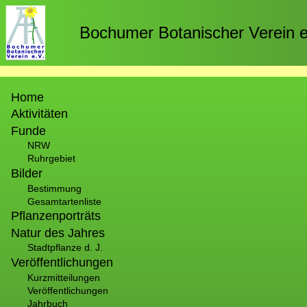
Direkt
zum
Bochumer Botanischer Verein e
Inhalt
Hauptnavigation
Home
Aktivitäten
Funde
NRW
Ruhrgebiet
Bilder
Bestimmung
Gesamtartenliste
Pflanzenporträts
Natur des Jahres
Stadtpflanze d. J.
Veröffentlichungen
Kurzmitteilungen
Veröffentlichungen
Jahrbuch