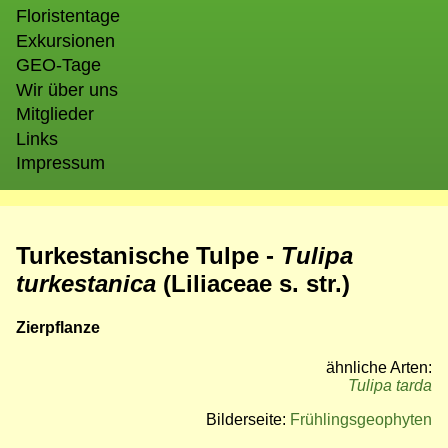
Floristentage
Exkursionen
GEO-Tage
Wir über uns
Mitglieder
Links
Impressum
Turkestanische Tulpe -
Tulipa
turkestanica
(Liliaceae s. str.)
Zierpflanze
ähnliche Arten:
Tulipa tarda
Bilderseite:
Frühlingsgeophyten