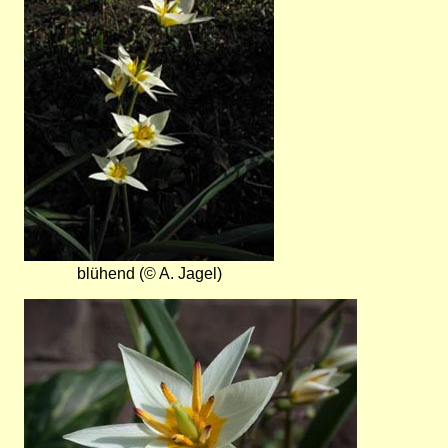
blühend (© A. Jagel)
Bild