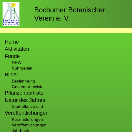
Direkt
zum
Bochumer Botanischer
Inhalt
Verein e. V.
Hauptnavigation
Home
Aktivitäten
Funde
NRW
Ruhrgebiet
Bilder
Bestimmung
Gesamtartenliste
Pflanzenporträts
Natur des Jahres
Stadtpflanze d. J.
Veröffentlichungen
Kurzmitteilungen
Veröffentlichungen
Jahrbuch