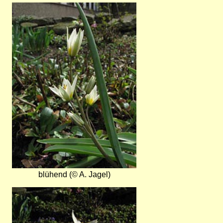
Bild
blühend (© A. Jagel)
Bild