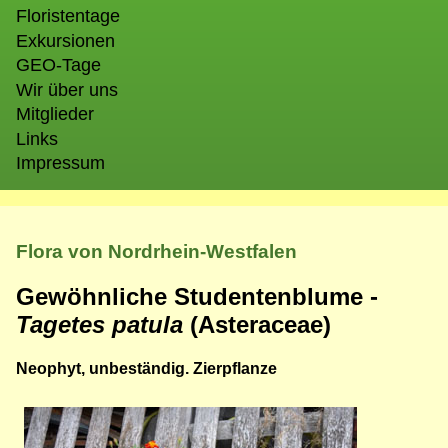
Floristentage
Exkursionen
GEO-Tage
Wir über uns
Mitglieder
Links
Impressum
Flora von Nordrhein-Westfalen
Gewöhnliche Studentenblume -
Tagetes patula
(Asteraceae)
Neophyt, unbeständig. Zierpflanze
Bild