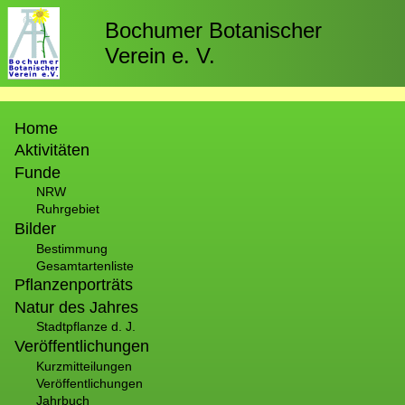
Direkt
zum
Bochumer Botanischer
Inhalt
Verein e. V.
Hauptnavigation
Home
Aktivitäten
Funde
NRW
Ruhrgebiet
Bilder
Bestimmung
Gesamtartenliste
Pflanzenporträts
Natur des Jahres
Stadtpflanze d. J.
Veröffentlichungen
Kurzmitteilungen
Veröffentlichungen
Jahrbuch