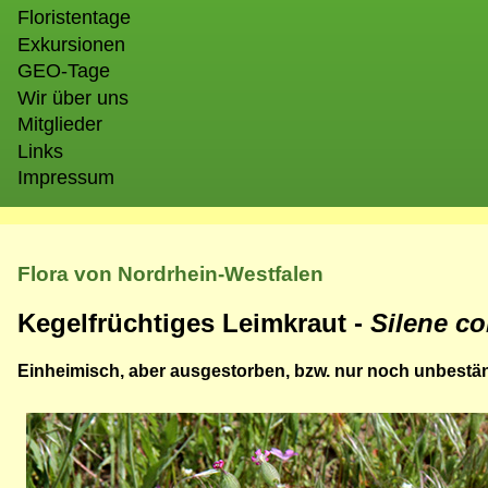
Floristentage
Exkursionen
GEO-Tage
Wir über uns
Mitglieder
Links
Impressum
Flora von Nordrhein-Westfalen
Kegelfrüchtiges Leimkraut -
Silene c
Einheimisch, aber ausgestorben, bzw. nur noch unbestän
Bild