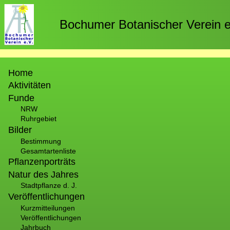
Direkt
zum
Bochumer Botanischer Verein e
Inhalt
Hauptnavigation
Home
Aktivitäten
Funde
NRW
Ruhrgebiet
Bilder
Bestimmung
Gesamtartenliste
Pflanzenporträts
Natur des Jahres
Stadtpflanze d. J.
Veröffentlichungen
Kurzmitteilungen
Veröffentlichungen
Jahrbuch