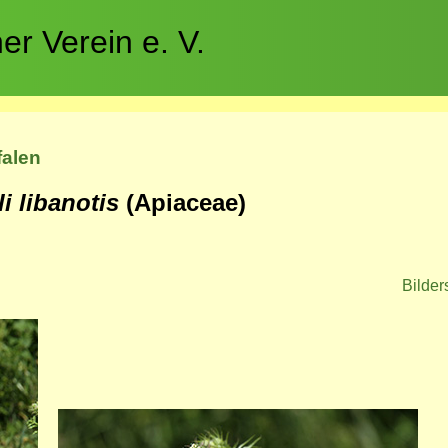
r Verein e. V.
falen
i libanotis
(Apiaceae)
Bilder
Bild