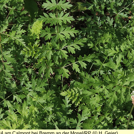
024 am Calmont bei Bremm an der Mosel/RP (© H. Geier)