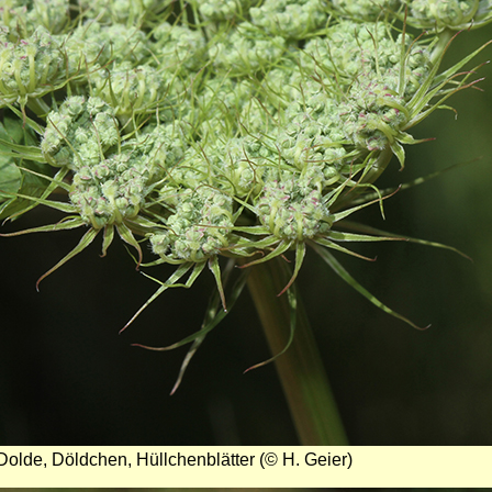
Dolde, Döldchen, Hüllchenblätter (© H. Geier)