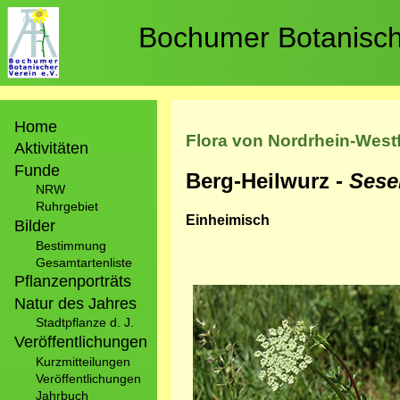
Direkt
zum
Bochumer Botanische
Inhalt
Hauptnavigation
Home
Flora von Nordrhein-West
Aktivitäten
Funde
Berg-Heilwurz -
Sesel
NRW
Ruhrgebiet
Einheimisch
Bilder
Bestimmung
Gesamtartenliste
Pflanzenporträts
Bild
Natur des Jahres
Stadtpflanze d. J.
Veröffentlichungen
Kurzmitteilungen
Veröffentlichungen
Jahrbuch