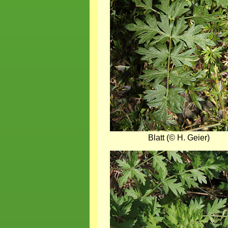
Blatt (© H. Geier)
Bild