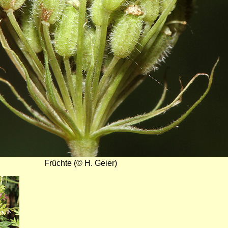
Früchte (© H. Geier)