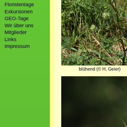
Floristentage
Exkursionen
GEO-Tage
Wir über uns
Mitglieder
Links
Impressum
blühend (© H. Geier)
Bild