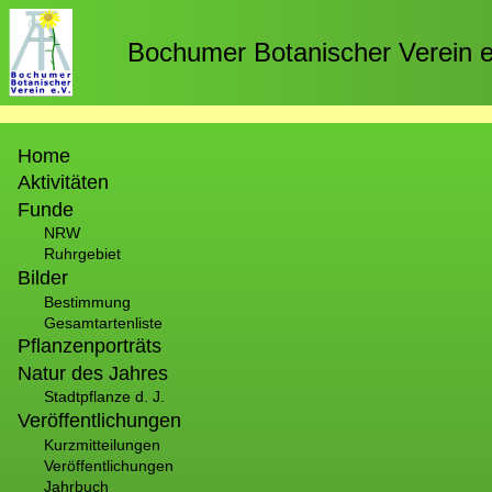
Direkt
zum
Bochumer Botanischer Verein e
Inhalt
Hauptnavigation
Home
Aktivitäten
Funde
NRW
Ruhrgebiet
Bilder
Bestimmung
Gesamtartenliste
Pflanzenporträts
Natur des Jahres
Stadtpflanze d. J.
Veröffentlichungen
Kurzmitteilungen
Veröffentlichungen
Jahrbuch