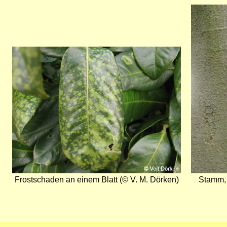
Bild
Bild
Frostschaden an einem Blatt (© V. M. Dörken)
Stamm, 