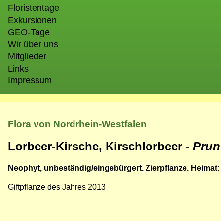
Floristentage
Exkursionen
GEO-Tage
Wir über uns
Mitglieder
Links
Impressum
Flora von Nordrhein-Westfalen
Lorbeer-Kirsche, Kirschlorbeer -
Prun
Neophyt, unbeständig/eingebürgert. Zierpflanze. Heimat: 
Giftpflanze des Jahres 2013