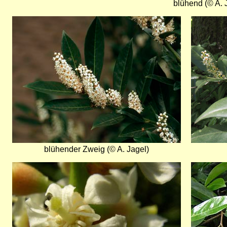
blühend (© A. 
Bild
Bild
blühender Zweig (© A. Jagel)
Bild
Bild