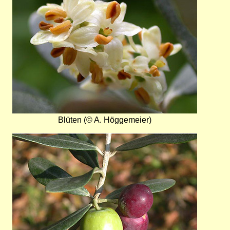
Blüten (© A. Höggemeier)
Bild