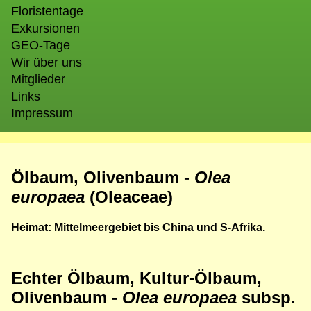
Floristentage
Exkursionen
GEO-Tage
Wir über uns
Mitglieder
Links
Impressum
Ölbaum, Olivenbaum -
Olea
europaea
(Oleaceae)
Heimat: Mittelmeergebiet bis China und S-Afrika.
Echter Ölbaum,
Kultur-Ölbaum,
Olivenbaum -
Olea europaea
subsp.