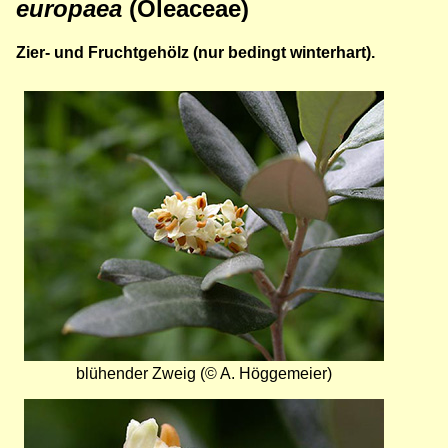
europaea
(Oleaceae)
Zier- und Fruchtgehölz (nur bedingt winterhart).
Bild
blühender Zweig (© A. Höggemeier)
Bild