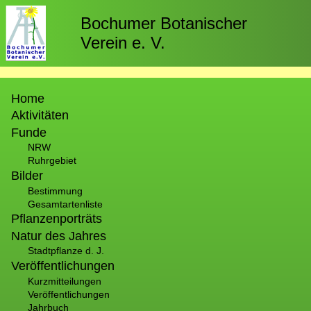
Direkt
zum
Bochumer Botanischer
Inhalt
Verein e. V.
Hauptnavigation
Home
Aktivitäten
Funde
NRW
Ruhrgebiet
Bilder
Bestimmung
Gesamtartenliste
Pflanzenporträts
Natur des Jahres
Stadtpflanze d. J.
Veröffentlichungen
Kurzmitteilungen
Veröffentlichungen
Jahrbuch