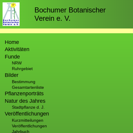
Direkt
zum
Bochumer Botanischer
Inhalt
Verein e. V.
Hauptnavigation
Home
Aktivitäten
Funde
NRW
Ruhrgebiet
Bilder
Bestimmung
Gesamtartenliste
Pflanzenporträts
Natur des Jahres
Stadtpflanze d. J.
Veröffentlichungen
Kurzmitteilungen
Veröffentlichungen
Jahrbuch