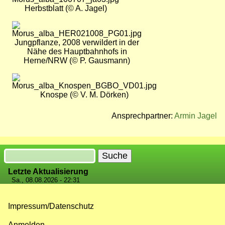
Herbstblatt (© A. Jagel)
Bild
Jungpflanze, 2008 verwildert in der
Nähe des Hauptbahnhofs in
Herne/NRW (© P. Gausmann)
Bild
Knospe (© V. M. Dörken)
Ansprechpartner:
Armin Jagel
Suche
Letzte Aktualisierung
Sa., 08.08.2026 - 22:31
Impressum/Datenschutz
Fußzeilenmenü
Anmelden