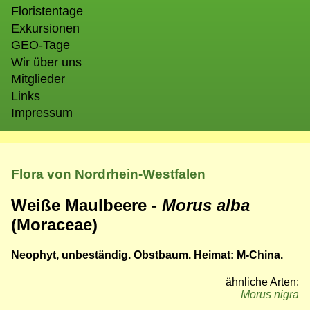
Floristentage
Exkursionen
GEO-Tage
Wir über uns
Mitglieder
Links
Impressum
Flora von Nordrhein-Westfalen
Weiße Maulbeere -
Morus alba
(Moraceae)
Neophyt, unbeständig. Obstbaum. Heimat: M-China.
ähnliche Arten:
Morus nigra