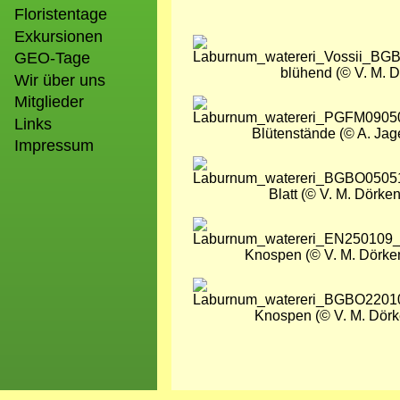
Floristentage
Exkursionen
Bild
GEO-Tage
blühend (© V. M. 
Wir über uns
Mitglieder
Bild
Links
Blütenstände (© A. Jag
Impressum
Bild
Blatt (© V. M. Dörken
Bild
Knospen (© V. M. Dörke
Bild
Knospen (© V. M. Dörk