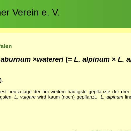
r Verein e. V.
falen
Laburnum
×
watereri
(=
L. alpinum
×
L. 
).
est heutzutage der bei weitem häufigste gepflanzte der drei
gsten.
L. vulgare
wird kaum (noch) gepflanzt,
L. alpinum
fi