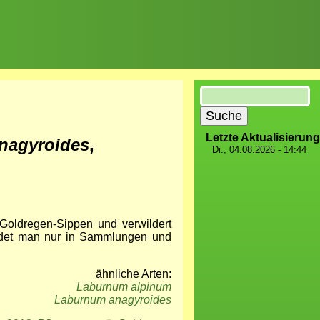
Suche
Letzte Aktualisierung
anagyroides
,
Di., 04.08.2026 - 14:44
 Goldregen-Sippen und verwildert
ndet man nur in Sammlungen und
ähnliche Arten:
Laburnum alpinum
Laburnum anagyroides