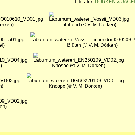
Literatur:
DÖRKEN & JAGEL 2
Bild
Dörken)
blühend (© V. M. Dörken)
Bild
el)
Blüten (© V. M. Dörken)
Bild
)
Knospe (© V. M. Dörken)
Bild
n)
Knospe (© V. M. Dörken)
en)