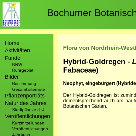
Direkt
zum
Bochumer Botanische
Inhalt
Hauptnavigation
Home
Flora von Nordrhein-West
Aktivitäten
Funde
Hybrid-Goldregen
- 
NRW
Fabaceae)
Ruhrgebiet
Bilder
Neophyt, eingebürgert (Hybride
Bestimmung
Gesamtartenliste
Pflanzenporträts
Der Hybrid-Goldregen ist zumind
dementsprechend auch am häufi
Natur des Jahres
Botanischen Gärten.
Stadtpflanze d. J.
Veröffentlichungen
Kurzmitteilungen
Veröffentlichungen
Jahrbuch