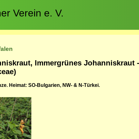
r Verein e. V.
falen
niskraut, Immergrünes Johanniskraut 
ceae)
nze. Heimat: SO-Bulgarien, NW- & N-Türkei.