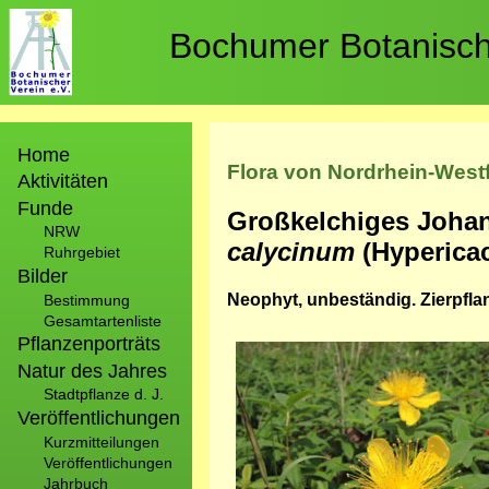
Direkt
zum
Bochumer Botanische
Inhalt
Hauptnavigation
Home
Flora von Nordrhein-West
Aktivitäten
Funde
Großkelchiges Johan
NRW
calycinum
(Hyperica
Ruhrgebiet
Bilder
Neophyt, unbeständig. Zierpfla
Bestimmung
Gesamtartenliste
Pflanzenporträts
Bild
Natur des Jahres
Stadtpflanze d. J.
Veröffentlichungen
Kurzmitteilungen
Veröffentlichungen
Jahrbuch