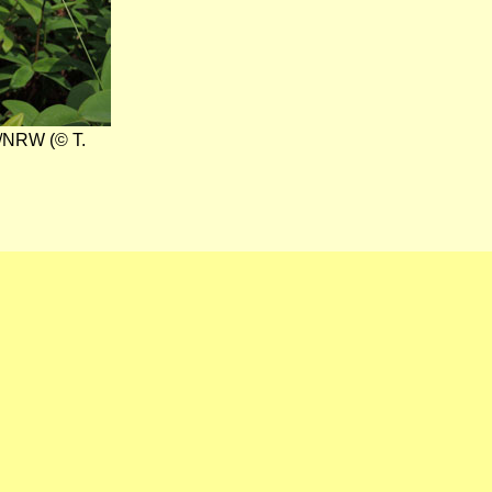
n/NRW (© T.