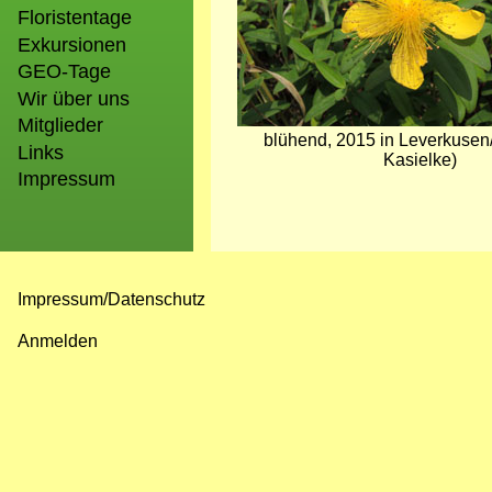
Floristentage
Exkursionen
GEO-Tage
Wir über uns
Mitglieder
blühend, 2015 in Leverkuse
Links
Kasielke)
Impressum
Impressum/Datenschutz
Fußzeilenmenü
Anmelden
Benutzermenü