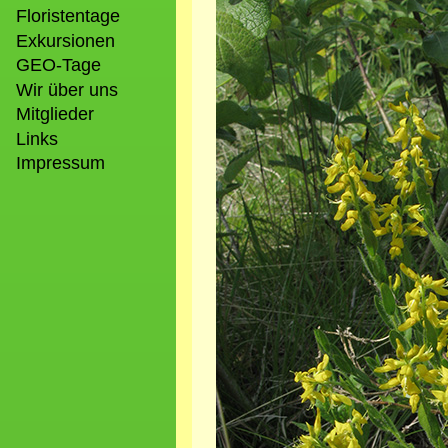
Floristentage
Exkursionen
GEO-Tage
Wir über uns
Mitglieder
Links
Impressum