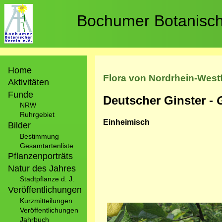
Direkt
zum
Bochumer Botanische
Inhalt
Hauptnavigation
Home
Flora von Nordrhein-West
Aktivitäten
Funde
Deutscher Ginster -
NRW
Ruhrgebiet
Einheimisch
Bilder
Bestimmung
Gesamtartenliste
Pflanzenporträts
Natur des Jahres
Stadtpflanze d. J.
Veröffentlichungen
Kurzmitteilungen
Bild
Veröffentlichungen
Jahrbuch