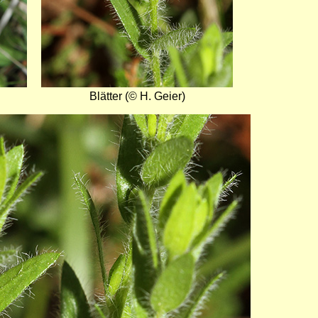
Blätter (© H. Geier)