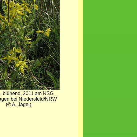
s, blühend, 2011 am NSG
gen bei Niedersfeld/NRW
(© A. Jagel)