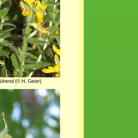
lühend (© H. Geier)