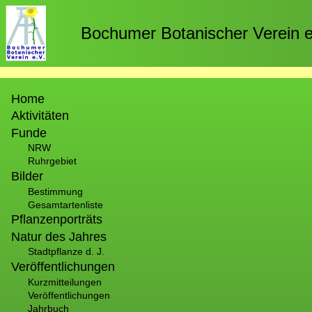
Direkt
zum
Bochumer Botanischer Verein e
Inhalt
Hauptnavigation
Home
Aktivitäten
Funde
NRW
Ruhrgebiet
Bilder
Bestimmung
Gesamtartenliste
Pflanzenporträts
Natur des Jahres
Stadtpflanze d. J.
Veröffentlichungen
Kurzmitteilungen
Veröffentlichungen
Jahrbuch