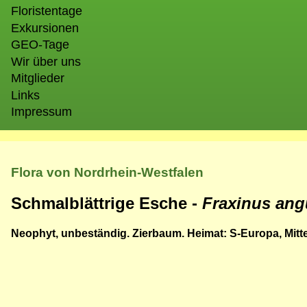
Floristentage
Exkursionen
GEO-Tage
Wir über uns
Mitglieder
Links
Impressum
Flora von Nordrhein-Westfalen
Schmalblättrige Esche -
Fraxinus ang
Neophyt, unbeständig. Zierbaum. Heimat: S-Europa, Mitt