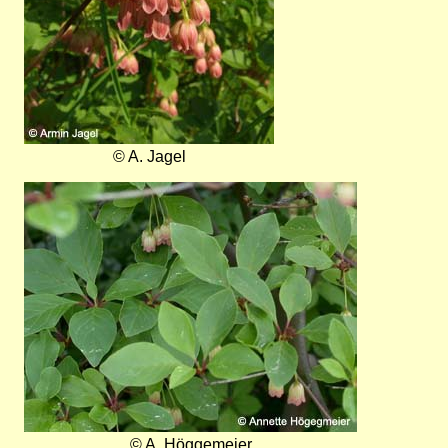
© A. Jagel
Bild
© A. Höggemeier