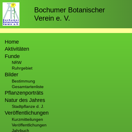
Direkt
zum
Bochumer Botanischer
Inhalt
Verein e. V.
Hauptnavigation
Home
Aktivitäten
Funde
NRW
Ruhrgebiet
Bilder
Bestimmung
Gesamtartenliste
Pflanzenporträts
Natur des Jahres
Stadtpflanze d. J.
Veröffentlichungen
Kurzmitteilungen
Veröffentlichungen
Jahrbuch