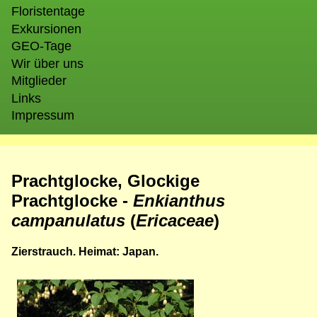
Floristentage
Exkursionen
GEO-Tage
Wir über uns
Mitglieder
Links
Impressum
Prachtglocke, Glockige
Prachtglocke -
Enkianthus
campanulatus
(
Ericaceae
)
Zierstrauch. Heimat: Japan.
Bild