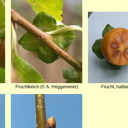
Bild
Fruchtkelch (© A. Höggemeier)
Frucht, halbi
Bild