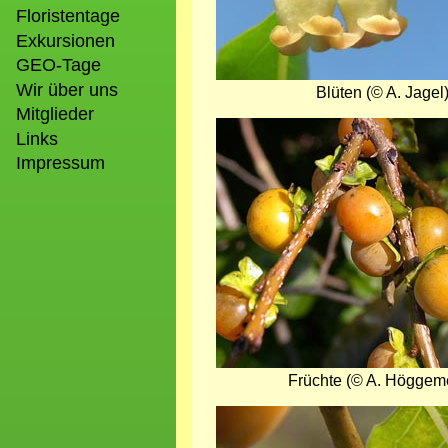
Floristentage
Exkursionen
GEO-Tage
Wir über uns
Blüten (© A. Jagel
Mitglieder
Bild
Links
Impressum
Früchte (© A. Höggeme
Bild