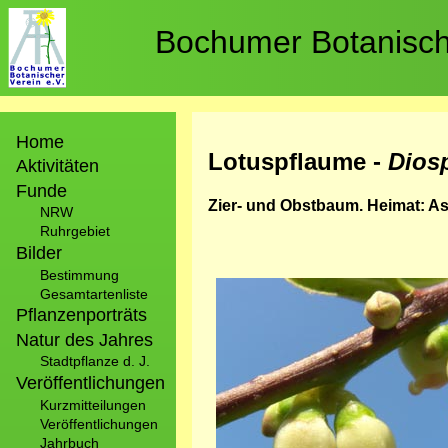
Direkt
zum
Bochumer Botanische
Inhalt
Hauptnavigation
Home
Lotuspflaume -
Dios
Aktivitäten
Funde
Zier- und Obstbaum. Heimat: Asi
NRW
Ruhrgebiet
Bilder
Bestimmung
Bild
Gesamtartenliste
Pflanzenporträts
Natur des Jahres
Stadtpflanze d. J.
Veröffentlichungen
Kurzmitteilungen
Veröffentlichungen
Jahrbuch