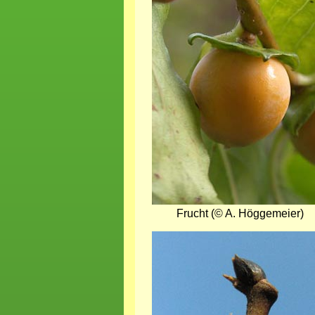
Frucht (© A. Höggemeier)
Bild