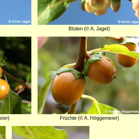
)
Blüten (© A. Jagel)
Bild
ier)
Früchte (© A. Höggemeier)
Bild