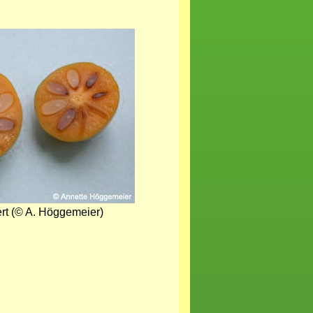
ert (© A. Höggemeier)