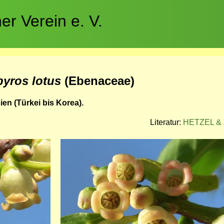
r Verein e. V.
pyros lotus
(Ebenaceae)
en (Türkei bis Korea).
Literatur:
HETZEL & J
Bild