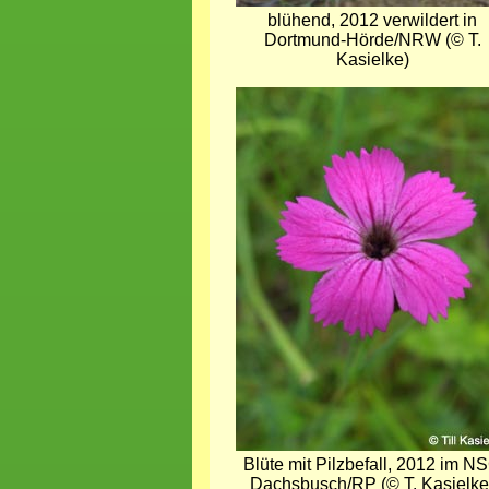
blühend, 2012 verwildert in
Dortmund-Hörde/NRW (© T.
Kasielke)
Bild
Blüte mit Pilzbefall, 2012 im N
Dachsbusch/RP (© T. Kasielke