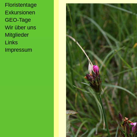
Floristentage
Bild
Exkursionen
GEO-Tage
Wir über uns
Mitglieder
Links
Impressum