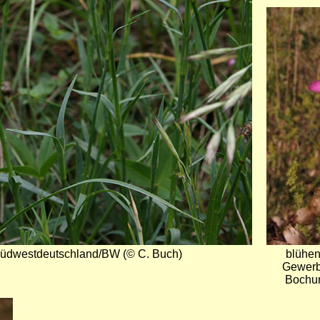
Bild
Südwestdeutschland/BW (© C. Buch)
blühen
Gewerb
Bochum