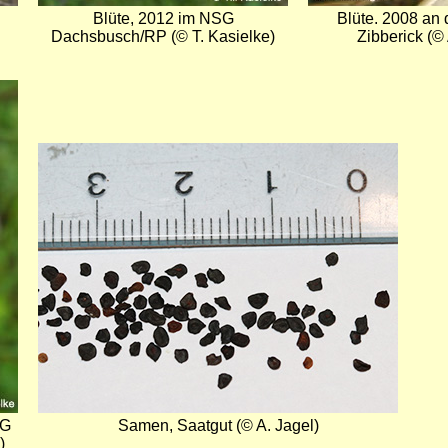
Blüte, 2012 im NSG
Blüte. 2008 an 
Dachsbusch/RP (© T. Kasielke)
Zibberick (© 
Bild
SG
Samen, Saatgut (© A. Jagel)
)