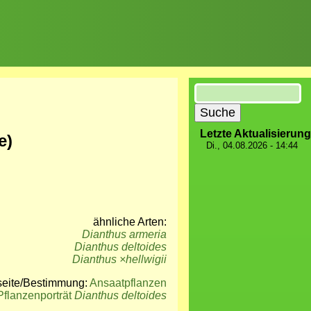
Suche
Letzte Aktualisierung
e)
Di., 04.08.2026 - 14:44
ähnliche Arten:
Dianthus armeria
Dianthus deltoides
Dianthus
×hellwigii
seite/Bestimmung:
Ansaatpflanzen
flanzenporträt
Dianthus deltoides