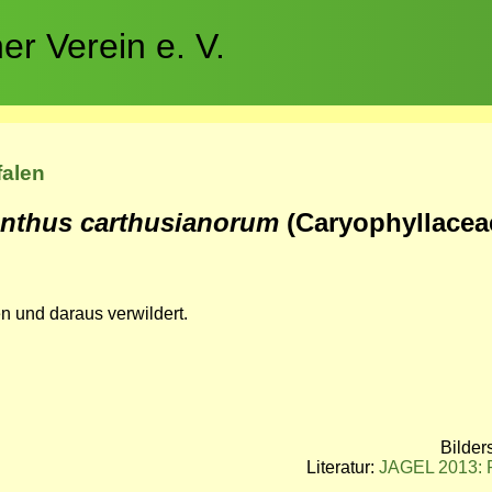
r Verein e. V.
falen
anthus carthusianorum
(Caryophyllacea
 und daraus verwildert.
Bilder
Literatur:
JAGEL 2013: P