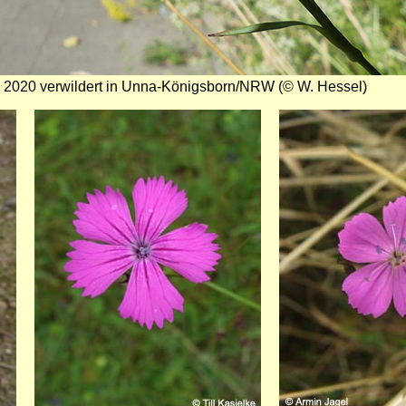
, 2020 verwildert in Unna-Königsborn/NRW (© W. Hessel)
Bild
Bild