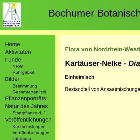
Direkt
zum
Bochumer Botanische
Inhalt
Hauptnavigation
Home
Flora von Nordrhein-West
Aktivitäten
Funde
Kartäuser-Nelke -
Di
NRW
Ruhrgebiet
Einheimisch
Bilder
Bestimmung
Bestandteil von Ansaatmischungen
Gesamtartenliste
Pflanzenporträts
Natur des Jahres
Stadtpflanze d. J.
Veröffentlichungen
Kurzmitteilungen
Veröffentlichungen
Jahrbuch