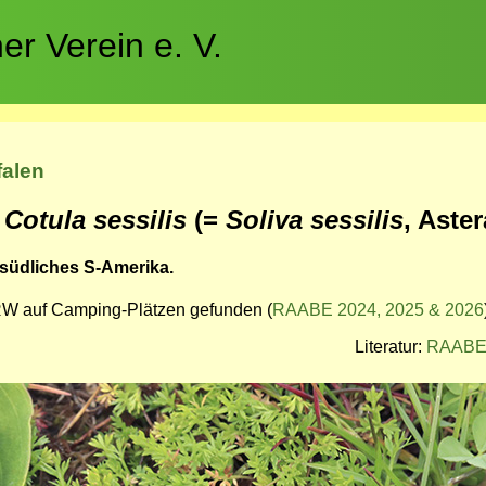
r Verein e. V.
falen
-
Cotula sessilis
(=
Soliva sessilis
, Aste
südliches S-Amerika.
NRW auf Camping-Plätzen gefunden (
RAABE 2024, 2025 & 2026
Literatur:
RAABE 