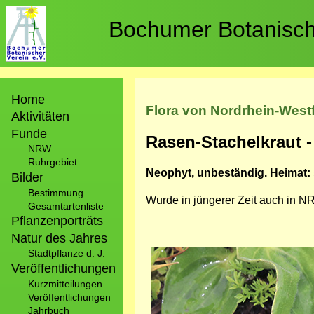
Direkt
zum
Bochumer Botanische
Inhalt
Hauptnavigation
Home
Flora von Nordrhein-West
Aktivitäten
Funde
Rasen-Stachelkraut 
NRW
Ruhrgebiet
Neophyt, unbeständig. Heimat: 
Bilder
Bestimmung
Wurde in jüngerer Zeit auch in 
Gesamtartenliste
Pflanzenporträts
Natur des Jahres
Bild
Stadtpflanze d. J.
Veröffentlichungen
Kurzmitteilungen
Veröffentlichungen
Jahrbuch