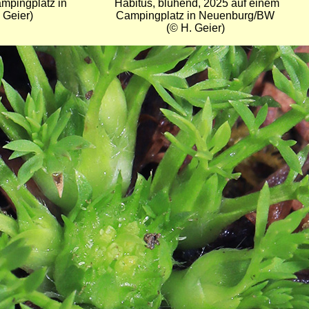
mpingplatz in
Habitus, blühend, 2025 auf einem
Geier)
Campingplatz in Neuenburg/BW
(© H. Geier)