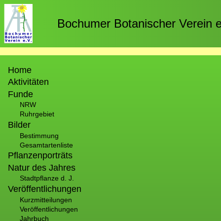
Direkt
zum
Bochumer Botanischer Verein e
Inhalt
Hauptnavigation
Home
Aktivitäten
Funde
NRW
Ruhrgebiet
Bilder
Bestimmung
Gesamtartenliste
Pflanzenporträts
Natur des Jahres
Stadtpflanze d. J.
Veröffentlichungen
Kurzmitteilungen
Veröffentlichungen
Jahrbuch