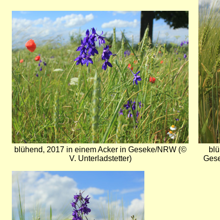
Bild
blühend, 2017 in einem Acker in Geseke/NRW (©
blü
V. Unterladstetter)
Gese
Bild