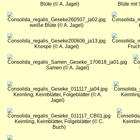
Blüte (© A. Jagel)
Blüte mit 
Bild
Bild
weiße Blüte (© A. Jagel)
Bild
Bild
Knospe (© A. Jagel)
Fruch
Bild
Bi
Samen (© A. Jagel)
Bild
Bild
Keimling, Keimblätter, Folgeblätter (© A.
Keimling
Jagel)
Bild
Bild
Keimling, Keimblätter, Folgeblätter (© C.
Keimling
Buch)
Bild