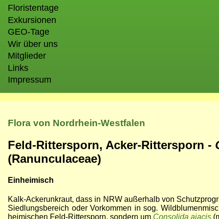
Floristentage
Exkursionen
GEO-Tage
Wir über uns
Mitglieder
Links
Impressum
Flora von Nordrhein-Westfalen
Feld-Rittersporn, Acker-Rittersporn -
(Ranunculaceae)
Einheimisch
Kalk-Ackerunkraut, dass in NRW außerhalb von Schutzprogr
Siedlungsbereich oder Vorkommen in sog. Wildblumenmisch
heimischen Feld-Rittersporn, sondern um
Consolida ajacis
(m