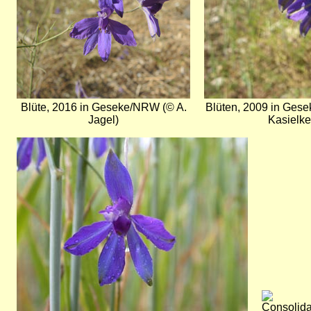
Blüte, 2016 in Geseke/NRW (© A.
Blüten, 2009 in Ges
Jagel)
Kasielke
Bild
Bild