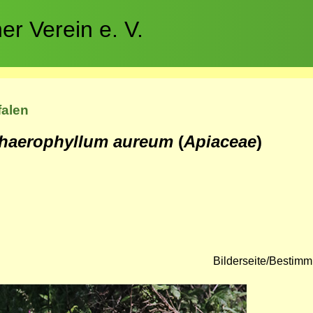
r Verein e. V.
falen
haerophyllum aureum
(
Apiaceae
)
Bilderseite/Bestim