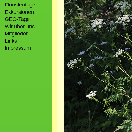
Floristentage
Exkursionen
GEO-Tage
Wir über uns
Mitglieder
Links
Impressum