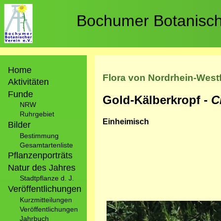
Direkt
zum
Bochumer Botanische
Inhalt
Hauptnavigation
Home
Flora von Nordrhein-West
Aktivitäten
Funde
Gold-Kälberkropf -
C
NRW
Ruhrgebiet
Einheimisch
Bilder
Bestimmung
Gesamtartenliste
Pflanzenporträts
Natur des Jahres
Stadtpflanze d. J.
Veröffentlichungen
Kurzmitteilungen
Bild
Veröffentlichungen
Jahrbuch