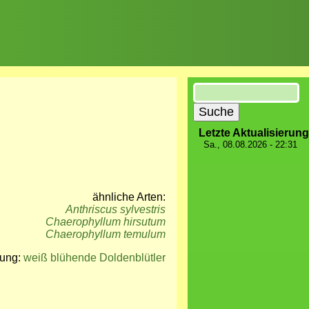
Suche
Letzte Aktualisierung
Sa., 08.08.2026 - 22:31
ähnliche Arten:
Anthriscus sylvestris
Chaerophyllum hirsutum
Chaerophyllum temulum
mung:
weiß blühende Doldenblütler