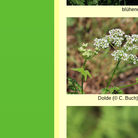
blühen
Bild
Dolde (© C. Buch)
Bild