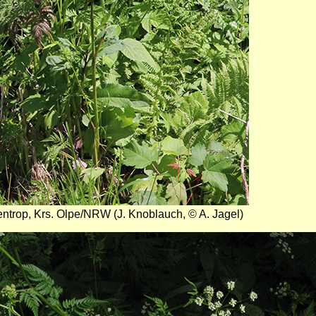
entrop, Krs. Olpe/NRW (J. Knoblauch, © A. Jagel)