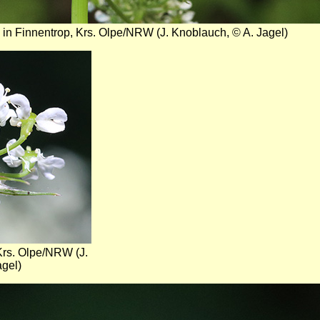
 in Finnentrop, Krs. Olpe/NRW (J. Knoblauch, © A. Jagel)
Krs. Olpe/NRW (J.
gel)