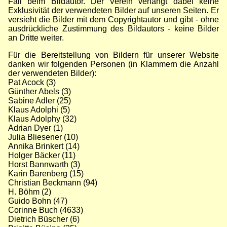
Fall beim Bildautor. Der Verein verlangt dabei keine
Exklusivität der verwendeten Bilder auf unseren Seiten. Er
versieht die Bilder mit dem Copyrightautor und gibt - ohne
ausdrückliche Zustimmung des Bildautors - keine Bilder
an Dritte weiter.
Für die Bereitstellung von Bildern für unserer Website
danken wir folgenden Personen (in Klammern die Anzahl
der verwendeten Bilder):
Pat Acock (3)
Günther Abels (3)
Sabine Adler (25)
Klaus Adolphi (5)
Klaus Adolphy (32)
Adrian Dyer (1)
Julia Bliesener (10)
Annika Brinkert (14)
Holger Bäcker (11)
Horst Bannwarth (3)
Karin Barenberg (15)
Christian Beckmann (94)
H. Böhm (2)
Guido Bohn (47)
Corinne Buch (4633)
Dietrich Büscher (6)