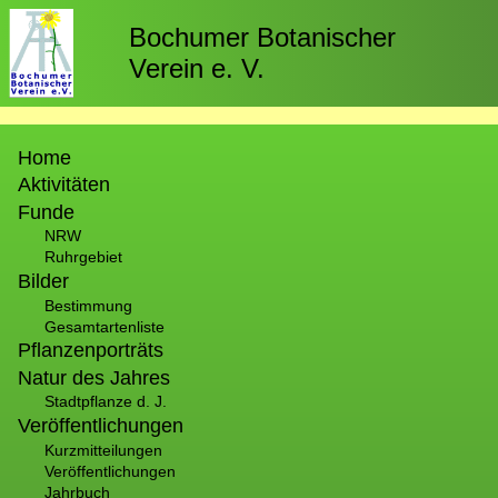
Direkt
zum
Bochumer Botanischer
Inhalt
Verein e. V.
Hauptnavigation
Home
Aktivitäten
Funde
NRW
Ruhrgebiet
Bilder
Bestimmung
Gesamtartenliste
Pflanzenporträts
Natur des Jahres
Stadtpflanze d. J.
Veröffentlichungen
Kurzmitteilungen
Veröffentlichungen
Jahrbuch