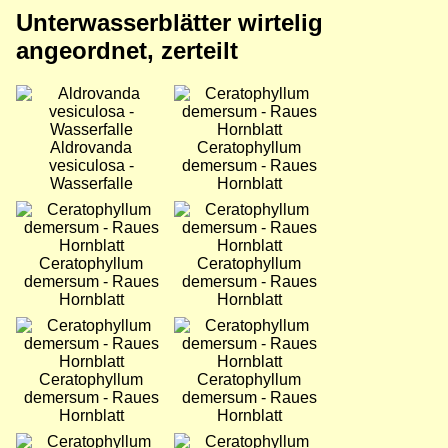
Unterwasserblätter wirtelig
angeordnet, zerteilt
Bild
Bild
Aldrovanda
Ceratophyllum
vesiculosa -
demersum - Raues
Wasserfalle
Hornblatt
Bild
Bild
Ceratophyllum
Ceratophyllum
demersum - Raues
demersum - Raues
Hornblatt
Hornblatt
Bild
Bild
Ceratophyllum
Ceratophyllum
demersum - Raues
demersum - Raues
Hornblatt
Hornblatt
Bild
Bild