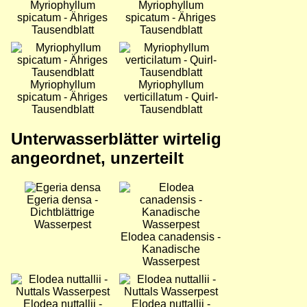
Myriophyllum
Myriophyllum
spicatum - Ähriges
spicatum - Ähriges
Tausendblatt
Tausendblatt
Bild
Bild
Myriophyllum
Myriophyllum
spicatum - Ähriges
verticillatum - Quirl-
Tausendblatt
Tausendblatt
Unterwasserblätter wirtelig
angeordnet, unzerteilt
Bild
Bild
Egeria densa -
Dichtblättrige
Wasserpest
Elodea canadensis -
Kanadische
Wasserpest
Bild
Bild
Elodea nuttallii -
Elodea nuttallii -