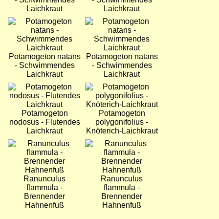
Laichkraut
Laichkraut
Bild
Bild
Potamogeton natans
Potamogeton natans
- Schwimmendes
- Schwimmendes
Laichkraut
Laichkraut
Bild
Bild
Potamogeton
Potamogeton
nodosus - Flutendes
polygonifolius -
Laichkraut
Knöterich-Laichkraut
Bild
Bild
Ranunculus
Ranunculus
flammula -
flammula -
Brennender
Brennender
Hahnenfuß
Hahnenfuß