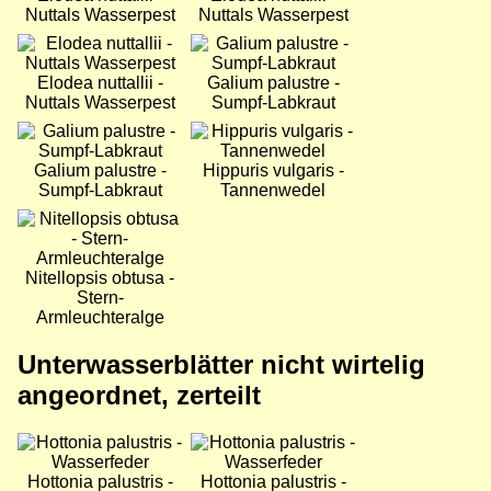
Nuttals Wasserpest
Nuttals Wasserpest
Bild
Bild
Elodea nuttallii -
Galium palustre -
Nuttals Wasserpest
Sumpf-Labkraut
Bild
Bild
Galium palustre -
Hippuris vulgaris -
Sumpf-Labkraut
Tannenwedel
Bild
Nitellopsis obtusa -
Stern-
Armleuchteralge
Unterwasserblätter nicht wirtelig
angeordnet, zerteilt
Bild
Bild
Hottonia palustris -
Hottonia palustris -