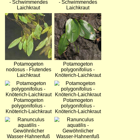
- Schwimmendes
- Schwimmendes
Laichkraut
Laichkraut
Bild
Bild
Potamogeton
Potamogeton
nodosus - Flutendes
polygonifolius -
Laichkraut
Knöterich-Laichkraut
Bild
Bild
Potamogeton
Potamogeton
polygonifolius -
polygonifolius -
Knöterich-Laichkraut
Knöterich-Laichkraut
Bild
Bild