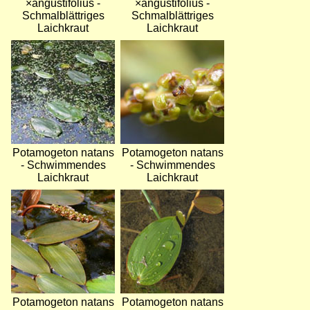
×angustifolius -
×angustifolius -
Schmalblättriges
Schmalblättriges
Laichkraut
Laichkraut
Bild
Bild
Potamogeton natans
Potamogeton natans
- Schwimmendes
- Schwimmendes
Laichkraut
Laichkraut
Bild
Bild
Potamogeton natans
Potamogeton natans