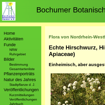
Direkt
zum
Bochumer Botanische
Inhalt
Hauptnavigation
Home
Flora von Nordrhein-West
Aktivitäten
Funde
Echte Hirschwurz, Hi
NRW
Apiaceae)
Ruhrgebiet
Bilder
Einheimisch, aber ausges
Bestimmung
Gesamtartenliste
Pflanzenporträts
Bild
Natur des Jahres
Stadtpflanze d. J.
Veröffentlichungen
Kurzmitteilungen
Veröffentlichungen
Jahrbuch