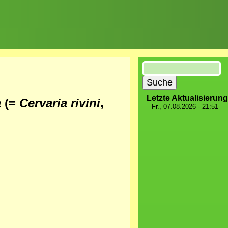
Suche
Letzte Aktualisierung
a
(=
Cervaria rivini
,
Fr., 07.08.2026 - 21:51