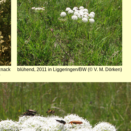
znack
blühend, 2011 in Liggeringen/BW (© V. M. Dörken)
)