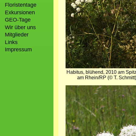
Floristentage
Exkursionen
GEO-Tage
Wir über uns
Mitglieder
Links
Impressum
Habitus, blühend, 2010 am Spit
am Rhein/RP (© T. Schmitt
Bild