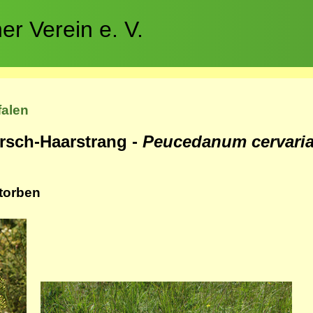
r Verein e. V.
falen
rsch-Haarstrang -
Peucedanum cervari
torben
Bild