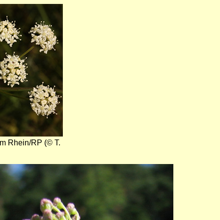
m Rhein/RP (© T.