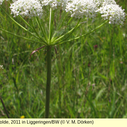
olde, 2011 in Liggeringen/BW (© V. M. Dörken)