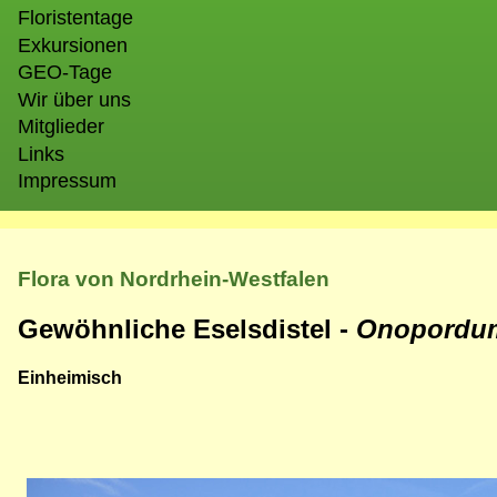
Floristentage
Exkursionen
GEO-Tage
Wir über uns
Mitglieder
Links
Impressum
Flora von Nordrhein-Westfalen
Gewöhnliche Eselsdistel -
Onopordu
Einheimisch
Bild