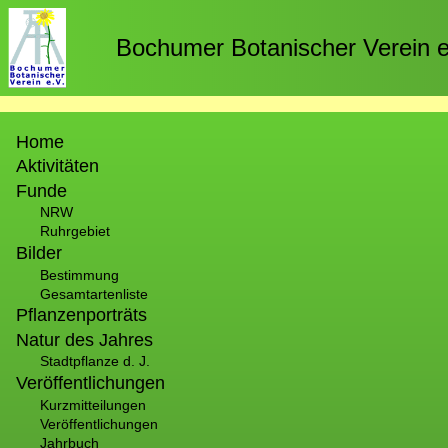
Direkt
zum
Bochumer Botanischer Verein e
Inhalt
Hauptnavigation
Home
Aktivitäten
Funde
NRW
Ruhrgebiet
Bilder
Bestimmung
Gesamtartenliste
Pflanzenporträts
Natur des Jahres
Stadtpflanze d. J.
Veröffentlichungen
Kurzmitteilungen
Veröffentlichungen
Jahrbuch