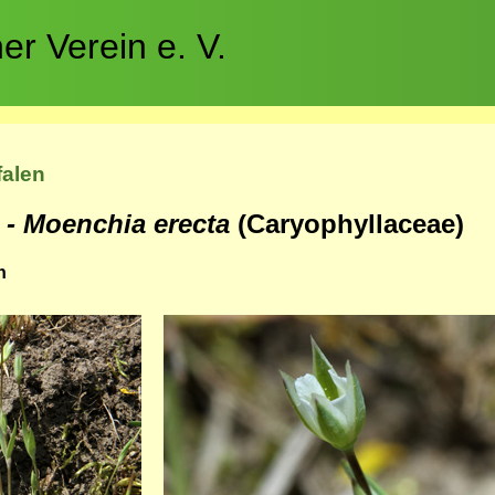
r Verein e. V.
falen
e
- Moenchia erecta
(Caryophyllaceae)
n
Bild