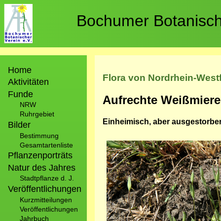
Direkt
zum
Bochumer Botanische
Inhalt
Hauptnavigation
Home
Flora von Nordrhein-West
Aktivitäten
Funde
Aufrechte Weißmier
NRW
Ruhrgebiet
Einheimisch, aber ausgestorbe
Bilder
Bestimmung
Bild
Gesamtartenliste
Pflanzenporträts
Natur des Jahres
Stadtpflanze d. J.
Veröffentlichungen
Kurzmitteilungen
Veröffentlichungen
Jahrbuch