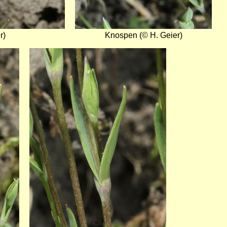
r)
Knospen (© H. Geier)
Bild