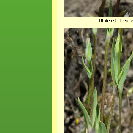
Blüte (© H. Geie
Bild