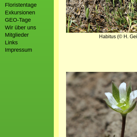
Floristentage
Exkursionen
GEO-Tage
Wir über uns
Mitglieder
Habitus (© H. Gei
Links
Impressum
Bild