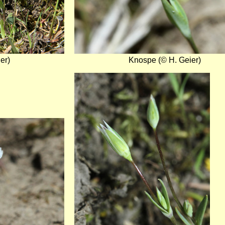
er)
Knospe (© H. Geier)
Bild