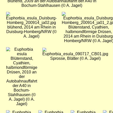
blühend, 2009 an der Autobahnauffahrt der A40 in
Bochum-Stahlhausen (© A. Jagel)
Bild
Bild
blühend, 2014 am Rhein in
Blütenstand, Cyathien,
Duisburg-Homberg/NRW (©
halbmondförmige Drüsen,
A. Jagel)
2014 am Rhein in Duisburg
Homberg/NRW (© A. Jagel
Bild
Bild
Blütenstand,
Sprosse, Blätter (© A. Jagel)
Cyathien,
halbmondförmige
Drüsen, 2010 an
der
Autobahnauffahrt
der A40 in
Bochum-
Stahlhausen (©
A. Jagel) (© A.
Jagel)
Bild
Bild
Bild
Bild