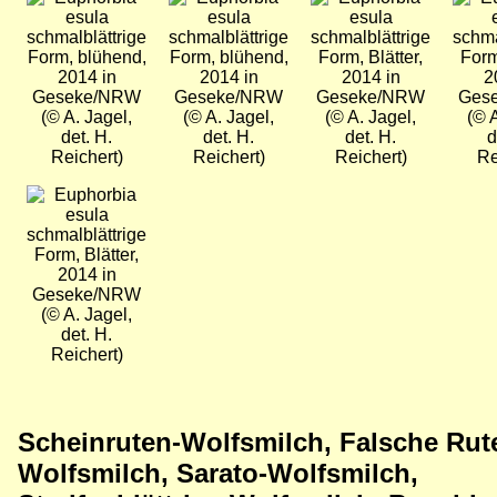
schmalblättrige
schmalblättrige
schmalblättrige
schma
Form, blühend,
Form, blühend,
Form, Blätter,
Form
2014 in
2014 in
2014 in
2
Geseke/NRW
Geseke/NRW
Geseke/NRW
Ges
(© A. Jagel,
(© A. Jagel,
(© A. Jagel,
(© 
det. H.
det. H.
det. H.
d
Reichert)
Reichert)
Reichert)
Re
Bild
schmalblättrige
Form, Blätter,
2014 in
Geseke/NRW
(© A. Jagel,
det. H.
Reichert)
Scheinruten-Wolfsmilch, Falsche Rut
Wolfsmilch, Sarato-Wolfsmilch,