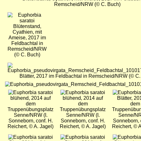
Remscheid/NRW (© C. Buch)
Bild
Blütenstand,
Cyathien, mit
Ameise, 2017 im
Feldbachtal in
Remscheid/NRW
(© C. Buch)
Bild
Blätter, 2017 im Feldbachtal in Remscheid/NRW (© C.
Bild
Bild
Bild
Bild
blühend, 2014 auf
blühend, 2014 auf
Blätter, 20
dem
dem
dem
Truppenübungsplatz
Truppenübungsplatz
Truppenübun
Senne/NRW (I.
Senne/NRW (I.
Senne/NR
Sonneborn, conf. H.
Sonneborn, conf. H.
Sonneborn, c
Reichert, © A. Jagel)
Reichert, © A. Jagel)
Reichert, © A
Bild
Bild
Bild