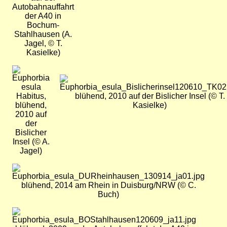
Autobahnauffahrt
der A40 in
Bochum-
Stahlhausen (A.
Jagel, © T.
Kasielke)
Bild
Bild
Habitus,
blühend, 2010 auf der Bislicher Insel (© T.
blühend,
Kasielke)
2010 auf
der
Bislicher
Insel (© A.
Jagel)
Bild
blühend, 2014 am Rhein in Duisburg/NRW (© C.
Buch)
Bild