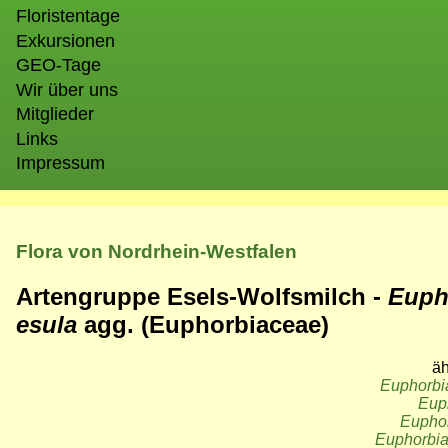
Floristentage
Exkursionen
GEO-Tage
Wir über uns
Mitglieder
Links
Impressum
Flora von Nordrhein-Westfalen
Artengruppe Esels-Wolfsmilch -
Euph
esula
agg.
(Euphorbiaceae)
äh
Euphorbia
Euph
Euphor
Euphorbia