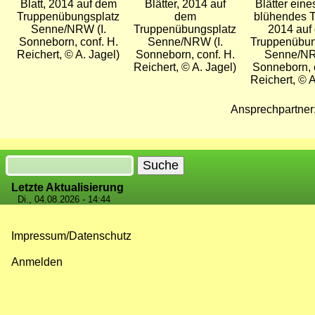
Blatt, 2014 auf dem
Blätter, 2014 auf
Blätter eine
Truppenübungsplatz
dem
blühendes T
Senne/NRW (I.
Truppenübungsplatz
2014 auf
Sonneborn, conf. H.
Senne/NRW (I.
Truppenübun
Reichert, © A. Jagel)
Sonneborn, conf. H.
Senne/NR
Reichert, © A. Jagel)
Sonneborn, c
Reichert, © A
Ansprechpartner
Suche
Letzte Aktualisierung
Di., 04.08.2026 - 14:44
Impressum/Datenschutz
Fußzeilenmenü
Anmelden
Benutzermenü