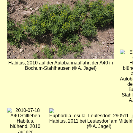
Bild
Habitus, 2010 auf der Autobahnauffahrt der A40 in
H
Bochum-Stahlhausen (© A. Jagel)
blüh
a
Autob
de
B
Stah
A.
Bild
Bild
Habitus,
Habitus, 2011 bei Leutesdorf am Mittel
blühend, 2010
(© A. Jagel)
auf der