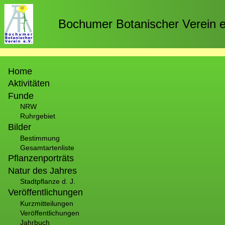
Direkt
zum
Bochumer Botanischer Verein e
Inhalt
Hauptnavigation
Home
Aktivitäten
Funde
NRW
Ruhrgebiet
Bilder
Bestimmung
Gesamtartenliste
Pflanzenporträts
Natur des Jahres
Stadtpflanze d. J.
Veröffentlichungen
Kurzmitteilungen
Veröffentlichungen
Jahrbuch