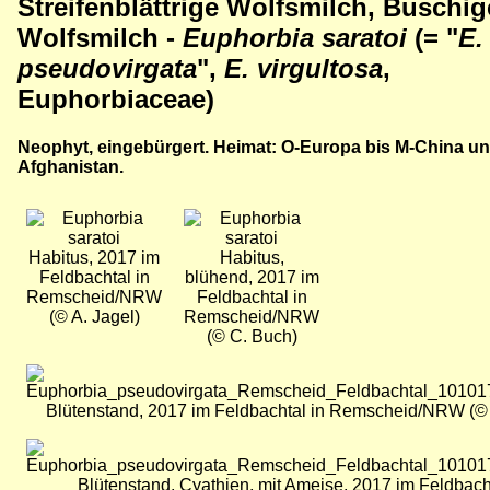
Streifenblättrige Wolfsmilch, Buschig
Wolfsmilch
-
Euphorbia saratoi
(= "
E.
pseudovirgata
",
E. virgultosa
,
Euphorbiaceae)
Neophyt, eingebürgert. Heimat: O-Europa bis M-China u
Afghanistan.
Bild
Bild
Habitus, 2017 im
Habitus,
Feldbachtal in
blühend, 2017 im
Remscheid/NRW
Feldbachtal in
(© A. Jagel)
Remscheid/NRW
(© C. Buch)
Bild
Blütenstand, 2017 im Feldbachtal in Remscheid/NRW (©
Bild
Blütenstand, Cyathien, mit Ameise, 2017 im Feldbacht