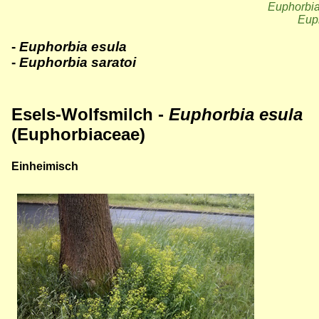
Euphorbia
Euph
-
Euphorbia esula
-
Euphorbia saratoi
Esels-Wolfsmilch -
Euphorbia esula
(Euphorbiaceae)
Einheimisch
Bild