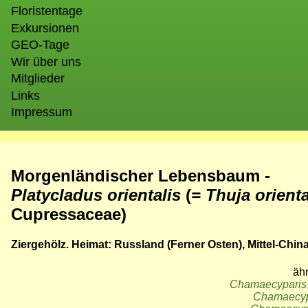
Floristentage
Exkursionen
GEO-Tage
Wir über uns
Mitglieder
Links
Impressum
Morgenländischer Lebensbaum -
Platycladus orientalis
(
= Thuja orienta
Cupressaceae)
Ziergehölz. Heimat: Russland (Ferner Osten), Mittel-China
ähn
Chamaecyparis
Chamaecyp